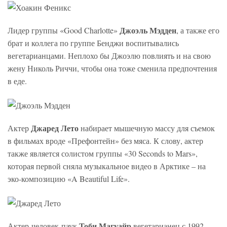
Джоэль Мэдден
Лидер группы «Good Charlotte»
, а также его
брат и коллега по группе Бенджи воспитывались
вегетарианцами. Неплохо бы Джоэлю повлиять и на свою
жену Николь Риччи, чтобы она тоже сменила предпочтения
в еде.
Джаред Лето
Актер
набирает мышечную массу для съемок
в фильмах вроде «Префонтейн» без мяса. К слову, актер
также является солистом группы «30 Seconds to Mars»,
которая первой сняла музыкальное видео в Арктике – на
эко-композицию «A Beautiful Life».
Тоби Магуайр
Актер-человек-паук
вегетарианец с 1992