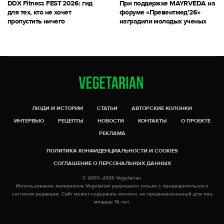
DDX Fitness FEST 2026: гид
При поддержке MAYRVEDA на
для тех, кто не хочет
форуме «Превентмед’26»
пропустить ничего
наградили молодых ученых
ЛЮДИ И ИСТОРИИ
СТАТЬИ
АВТОРСКИЕ КОЛОНКИ
ИНТЕРВЬЮ
РЕЦЕПТЫ
НОВОСТИ
КОНТАКТЫ
О ПРОЕКТЕ
РЕКЛАМА
ПОЛИТИКА КОНФИДЕНЦИАЛЬНОСТИ И COOKIES
СОГЛАШЕНИЕ О ПЕРСОНАЛЬНЫХ ДАННЫХ
© 2003–2026 Vegetarian.
Использование материалов Vegetarian разрешено только с предварительного
согласия редакции. Сайт может содержать контент, не предназначенный для лиц
младше 16 лет.