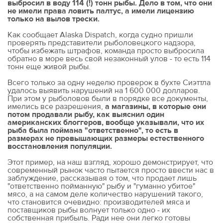
выбросил в воду 114 (!) тонн рыбы. Дело в том, что они
не имели права ловить палтус, а имели лицензию
только на вылов трески.
Как сообщает Alaska Dispatch, когда судно пришли
проверять представители рыболовецкого надзора,
чтобы избежать штрафов, команда просто выбросила
обратно в море весь свой незаконный улов - то есть 114
тонн еще живой рыбы.
Всего только за одну неделю проверок в бухте Сиэттла
удалось выявить нарушений на 1 600 000 долларов.
При этом у рыболовов были в порядке все документы,
имелись все разрешения,
а магазины, в которые они
потом продавали рыбу, как выяснил один
американских блоггеров, вообще указывали, что их
рыба была поймана "ответственно", то есть в
размерах не превышающих размеры естественного
восстановления популяции.
Этот пример, на наш взгляд, хорошо демонстрирует, что
современный рынок часто пытается просто ввести нас в
заблуждение, рассказывая о том, что продает лишь
"ответственно пойманную" рыбу и "гуманно убитое"
мясо, а на самом деле количество нарушений такого,
что становится очевидно: производителей мяса и
поставщиков рыбы волнует только одно - их
собственная прибыль. Ради нее они легко готовы