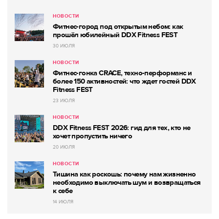
НОВОСТИ
Фитнес-город под открытым небом: как
прошёл юбилейный DDX Fitness FEST
30 ИЮЛЯ
НОВОСТИ
Фитнес-гонка CRACE, техно-перформанс и
более 150 активностей: что ждет гостей DDX
Fitness FEST
23 ИЮЛЯ
НОВОСТИ
DDX Fitness FEST 2026: гид для тех, кто не
хочет пропустить ничего
20 ИЮЛЯ
НОВОСТИ
Тишина как роскошь: почему нам жизненно
необходимо выключать шум и возвращаться
к себе
14 ИЮЛЯ