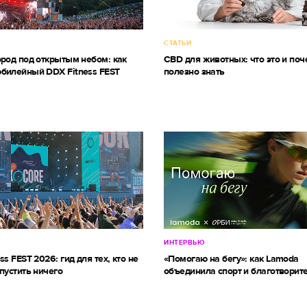
СТАТЬИ
ород под открытым небом: как
CBD для животных: что это и поч
билейный DDX Fitness FEST
полезно знать
ИНТЕРВЬЮ
ss FEST 2026: гид для тех, кто не
«Помогаю на бегу»: как Lamoda
пустить ничего
объединила спорт и благотворит