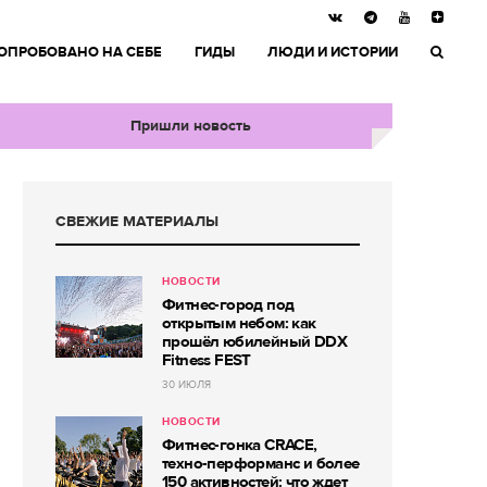
ОПРОБОВАНО НА СЕБЕ
ГИДЫ
ЛЮДИ И ИСТОРИИ
Пришли новость
СВЕЖИЕ МАТЕРИАЛЫ
НОВОСТИ
Фитнес-город под
открытым небом: как
прошёл юбилейный DDX
Fitness FEST
30 ИЮЛЯ
НОВОСТИ
Фитнес-гонка CRACE,
техно-перформанс и более
150 активностей: что ждет