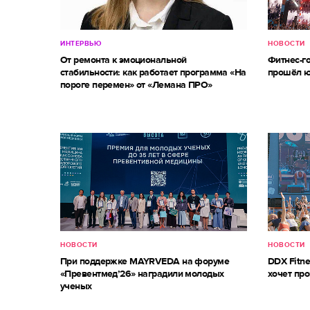
ИНТЕРВЬЮ
НОВОСТИ
От ремонта к эмоциональной
Фитнес-г
стабильности: как работает программа «На
прошёл ю
пороге перемен» от «Лемана ПРО»
НОВОСТИ
НОВОСТИ
При поддержке MAYRVEDA на форуме
DDX Fitne
«Превентмед’26» наградили молодых
хочет про
ученых