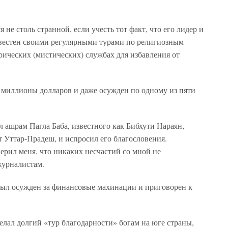
не столь странной, если учесть тот факт, что его лидер и
звестен своими регулярными турами по религиозным
рических (мистических) службах для избавления от
 миллионы долларов и даже осужден по одному из пяти
 ашрам Пагла Баба, известного как Бибхути Нараян,
т Уттар-Прадеш, и испросил его благословения.
верил меня, что никаких несчастий со мной не
журналистам.
 был осужден за финансовые махинации и приговорен к
делал долгий «тур благодарности» богам на юге страны,