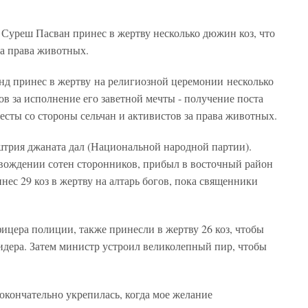
уреш Пасван принес в жертву несколько дюжин коз, что
за права животных.
д принес в жертву на религиозной церемонии несколько
ов за исполнение его заветной мечты - получение поста
есты со стороны сельчан и активистов за права животных.
трия джаната дал (Национальной народной партии).
вождении сотен сторонников, прибыл в восточный район
нес 29 коз в жертву на алтарь богов, пока священники
ицера полиции, также принесли в жертву 26 коз, чтобы
идера. Затем министр устроил великолепный пир, чтобы
 окончательно укрепилась, когда мое желание