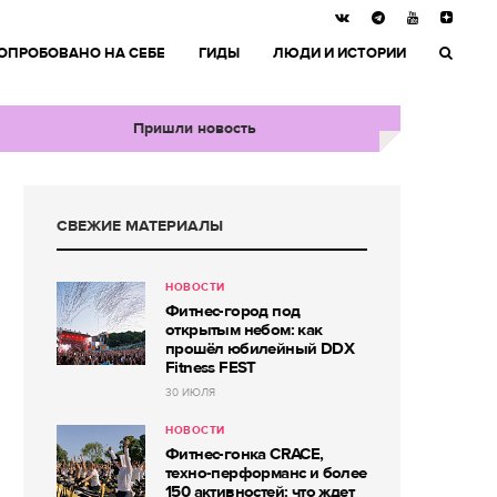
ОПРОБОВАНО НА СЕБЕ
ГИДЫ
ЛЮДИ И ИСТОРИИ
Пришли новость
СВЕЖИЕ МАТЕРИАЛЫ
НОВОСТИ
Фитнес-город под
открытым небом: как
прошёл юбилейный DDX
Fitness FEST
30 ИЮЛЯ
НОВОСТИ
Фитнес-гонка CRACE,
техно-перформанс и более
150 активностей: что ждет