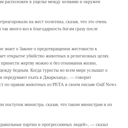
ам расположен в ущелье между холмами и окружен
треагировали на жест политика, сказав, что это очень
 так много коз в благодарность богам сразу после
не знает о Законе о предотвращении жестокости к
ает открытое убийство животных в религиозных целях.
, принести жертву можно и без отнимания жизни,
одежду бедным. Когда туристы во всем мире услышат о
и передумают ехать в Джаркханд», — говорит
ст по правам животных из PETA в своем письме Gulf News
и поступок министра, сказав, что таким министрам и их
равильные партии и прогрессивных людей», — сказал