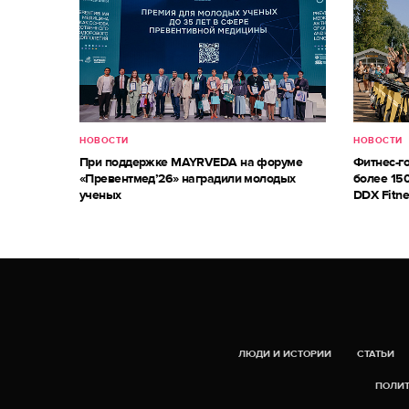
НОВОСТИ
НОВОСТИ
При поддержке MAYRVEDA на форуме
Фитнес-г
«Превентмед’26» наградили молодых
более 150
ученых
DDX Fitne
ЛЮДИ И ИСТОРИИ
СТАТЬИ
ПОЛИТ