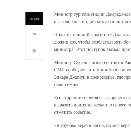
Министр туризма Индии Джаркханда С
РЕПОСТ
вызвало гнев индийских активистов 
Политик в индийском штате Джаркхан
дюжин коз, чтобы возблагодарить бог
министра. Этот поступок вызвал прот
Министр Суреш Пасван состоит в Раш
СМИ сообщают, что министр в сопро
Бихара Джамуи в воскресенье, где при
пели гимны.
Его сторонники, включая старшего оф
выразить почтение желанию своего л
отметить событие.
«Я глубоко верю в богов, но моя вера