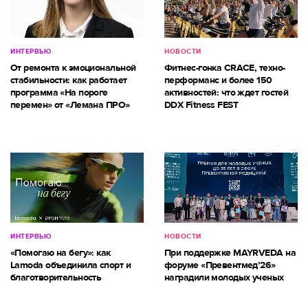
ИНТЕРВЬЮ
НОВОСТИ
От ремонта к эмоциональной
Фитнес-гонка CRACE, техно-
стабильности: как работает
перформанс и более 150
программа «На пороге
активностей: что ждет гостей
перемен» от «Лемана ПРО»
DDX Fitness FEST
ИНТЕРВЬЮ
НОВОСТИ
«Помогаю на бегу»: как
При поддержке MAYRVEDA на
Lamoda объединила спорт и
форуме «Превентмед’26»
благотворительность
наградили молодых ученых