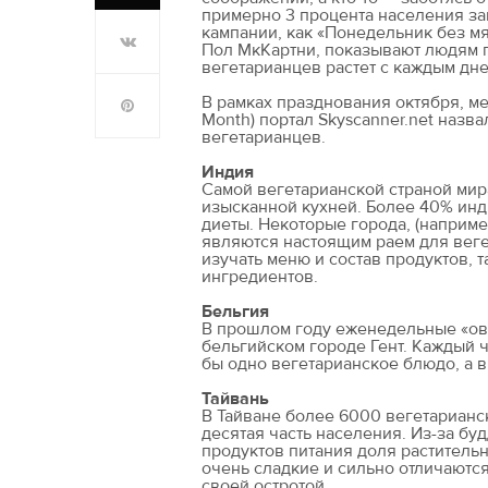
примерно 3 процента населения зап
кампании, как «Понедельник без мя
Пол МкКартни, показывают людям п
вегетарианцев растет с каждым дне
В рамках празднования октября, ме
Month) портал Skyscanner.net назв
вегетарианцев.
Индия
Самой вегетарианской страной мир
изысканной кухней. Более 40% ин
диеты. Некоторые города, (наприм
являются настоящим раем для веге
изучать меню и состав продуктов, 
ингредиентов.
Бельгия
В прошлом году еженедельные «ово
бельгийском городе Гент. Каждый 
бы одно вегетарианское блюдо, а 
Тайвань
В Тайване более 6000 вегетарианс
десятая часть населения. Из-за б
продуктов питания доля раститель
очень сладкие и сильно отличаютс
своей остротой.