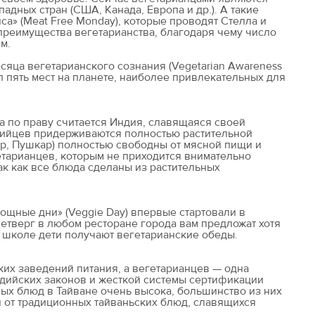
адных стран (США, Канада, Европа и др.). А такие
са» (Meat Free Monday), которые проводят Стелла и
реимущества вегетарианства, благодаря чему число
м.
сяца вегетарианского сознания (Vegetarian Awareness
ал пять мест на планете, наиболее привлекательных для
а по праву считается Индия, славящаяся своей
дийцев придерживаются полностью растительной
ер, Пушкар) полностью свободны от мясной пищи и
тарианцев, которым не приходится внимательно
так как все блюда сделаны из растительных
щные дни» (Veggie Day) впервые стартовали в
четверг в любом ресторане города вам предложат хотя
в школе дети получают вегетарианские обеды.
ких заведений питания, а вегетарианцев — одна
уддийских законов и жесткой системы сертификации
ных блюд в Тайване очень высока, большинство из них
я от традиционных тайваньских блюд, славящихся