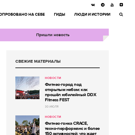
ОПРОБОВАНО НА СЕБЕ
ГИДЫ
ЛЮДИ И ИСТОРИИ
Пришли новость
СВЕЖИЕ МАТЕРИАЛЫ
НОВОСТИ
Фитнес-город под
открытым небом: как
прошёл юбилейный DDX
Fitness FEST
30 ИЮЛЯ
НОВОСТИ
Фитнес-гонка CRACE,
техно-перформанс и более
150 активностей: что ждет