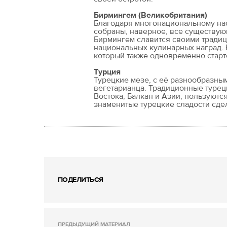
Бирмингем (Великобритания)
Благодаря многонациональному на
собраны, наверное, все существую
Бирмингем славится своими тради
национальных кулинарных наград. Б
который также одновременно старто
Турция
Турецкие мезе, с её разнообразн
вегетарианца. Традиционные турец
Востока, Балкан и Азии, пользуют
знаменитые турецкие сладости сде
ПОДЕЛИТЬСЯ
ПРЕДЫДУЩИЙ МАТЕРИАЛ