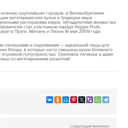
селению крупнейших городов, в Великобритании
щие вегетарианские кухни и традиции мира.
ционными ресторанами карри, обладателями множества
ирмингем стал участником парада Veggie Pride,
вал в Праге, Милане и Лионе 16 мая 2009 года.
ыми лепешками и подливками — идеальный пища для
кие блюда, в которых часто смешаны кухни Ближнего
ся огромной популярностью. Ореховое печенье и даже
ланы по вегетарианким рецептам!
СЛЕДУЮЩИЙ МАТЕРИАЛ