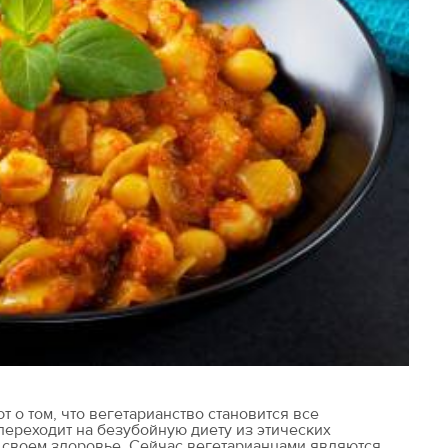
 о том, что вегетарианство становится все
переходит на безубойную диету из этических
о своем здоровье. Сейчас вегетарианцами являются