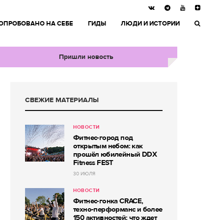
ОПРОБОВАНО НА СЕБЕ
ГИДЫ
ЛЮДИ И ИСТОРИИ
Пришли новость
СВЕЖИЕ МАТЕРИАЛЫ
НОВОСТИ
Фитнес-город под
открытым небом: как
прошёл юбилейный DDX
Fitness FEST
30 ИЮЛЯ
НОВОСТИ
Фитнес-гонка CRACE,
техно-перформанс и более
150 активностей: что ждет