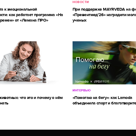
НОВОСТИ
та к эмоциональной
При поддержке MAYRVEDA на ф
сти: как работает программа «На
«Превентмед’26» наградили мол
еремен» от «Лемана ПРО»
ученых
ИНТЕРВЬЮ
ивотных: что это и почему о нём
«Помогаю на бегу»: как Lamoda
знать
объединила спорт и благотворит