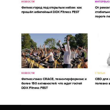
НОВОСТИ
ИНТЕРВЬЮ
Фитнес-город под открытым небом: как
От ремон
прошёл юбилейный DDX Fitness FEST
стабильно
пороге п
НОВОСТИ
СТАТЬИ
Фитнес-гонка CRACE, техно-перформанс и
CBD для ж
более 150 активностей: что ждет гостей
полезно 
DDX Fitness FEST