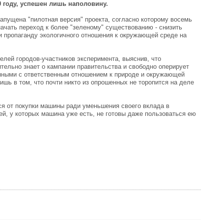
 году, успешен лишь наполовину.
запущена "пилотная версия" проекта, согласно которому восемь
ачать переход к более "зеленому" существованию - снизить
ти пропаганду экологичного отношения к окружающей среде на
елей городов-участников эксперимента, выяснив, что
тельно знает о кампании правительства и свободно оперирует
нными с ответственным отношением к природе и окружающей
ишь в том, что почти никто из опрошенных не торопится на деле
ся от покупки машины ради уменьшения своего вклада в
й, у которых машина уже есть, не готовы даже пользоваться ею