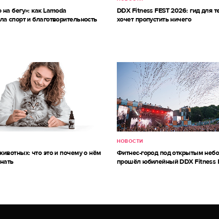
 на бегу»: как Lamoda
DDX Fitness FEST 2026: гид для те
ла спорт и благотворительность
хочет пропустить ничего
НОВОСТИ
ивотных: что это и почему о нём
Фитнес-город под открытым небо
знать
прошёл юбилейный DDX Fitness 