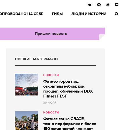
ОПРОБОВАНО НА СЕБЕ
ГИДЫ
ЛЮДИ И ИСТОРИИ
Пришли новость
СВЕЖИЕ МАТЕРИАЛЫ
НОВОСТИ
Фитнес-город под
открытым небом: как
прошёл юбилейный DDX
Fitness FEST
30 ИЮЛЯ
НОВОСТИ
Фитнес-гонка CRACE,
техно-перформанс и более
150 активностей: что ждет