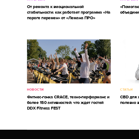
От ремонта к эмоциональной
«Помогаю
стабильности: как работает программа «На
объедини
пороге перемен» от «Лемана ПРО»
НОВОСТИ
СТАТЬИ
Фитнес-гонка CRACE, техно-перформанс и
CBD для ж
более 150 активностей: что ждет гостей
полезно 
DDX Fitness FEST