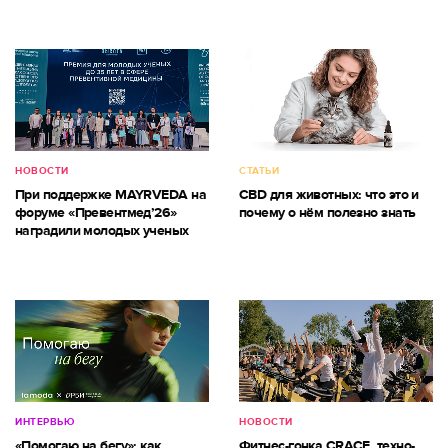
НОВОСТИ
СТАТЬИ
При поддержке MAYRVEDA на
CBD для животных: что это и
форуме «Превентмед’26»
почему о нём полезно знать
наградили молодых ученых
ИНТЕРВЬЮ
НОВОСТИ
«Помогаю на бегу»: как
Фитнес-гонка CRACE, техно-