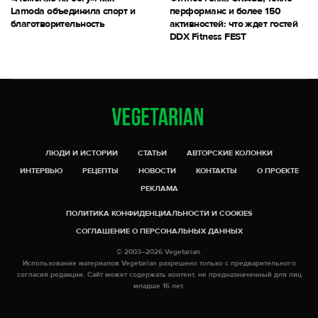
Lamoda объединила спорт и
перформанс и более 150
благотворительность
активностей: что ждет гостей
DDX Fitness FEST
ЛЮДИ И ИСТОРИИ
СТАТЬИ
АВТОРСКИЕ КОЛОНКИ
ИНТЕРВЬЮ
РЕЦЕПТЫ
НОВОСТИ
КОНТАКТЫ
О ПРОЕКТЕ
РЕКЛАМА
ПОЛИТИКА КОНФИДЕНЦИАЛЬНОСТИ И COOKIES
СОГЛАШЕНИЕ О ПЕРСОНАЛЬНЫХ ДАННЫХ
© 2003–2026 Vegetarian.
Использование материалов Vegetarian разрешено только с предварительного
согласия редакции. Сайт может содержать контент, не предназначенный для лиц
младше 16 лет.