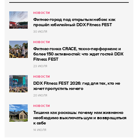
НОВОСТИ
Фитнес-город под открытым небом: как
прошёл юбилейный DDX Fitness FEST
30 ИЮЛЯ
НОВОСТИ
Фитнес-гонка CRACE, техно-перформанс и
более 150 активностей: что ждет гостей DDX
Fitness FEST
23 ИЮЛЯ
НОВОСТИ
DDX Fitness FEST 2026: гид для тех, кто не
хочет пропустить ничего
20 ИЮЛЯ
НОВОСТИ
Тишина как роскошь: почему нам жизненно
необходимо выключать шум и возвращаться
к себе
14 ИЮЛЯ