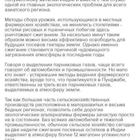
одной из главных экологических проблем для всего
азиатского региона.
Методы сбора урожая, использующиеся в местных
фермерских хозяйствах, не менялись столетиями -
остатки рисовых и пшеничных побегов здесь
уничтожают сжиганием. За несколько минут таким
образом можно весьма эффективно освободить для
будущих посевов гектары земли. Однако именно
сжигание становится причиной чудовищного
загрязнения атмосферы в последние годы.
Говоря о выделении парниковых газов, чаще всего
говорят об автомобилях и промышленности. Но мало
кто знает - устаревшие методы ведения фермерского
хозяйства, вроде того, что практикуется в Пунджабе,
ответственны за треть всех парниковых газов,
выделяемых в атмосферу земли.
Так как большая часть сельскохозяйственных
производств расположена в малоразвитых и весьма
бедных регионах, позволить себе дорогие
экологические альтернативы фермеры зачастую просто
не в состоянии. Без всяких автомобилей и тяжелой
промышленности, обычное сельское хозяйство сегодня
за две недели сжигания посевных остатков в Индии
выделяет в атмосферу более 12 мегатонн углекислого
газа.