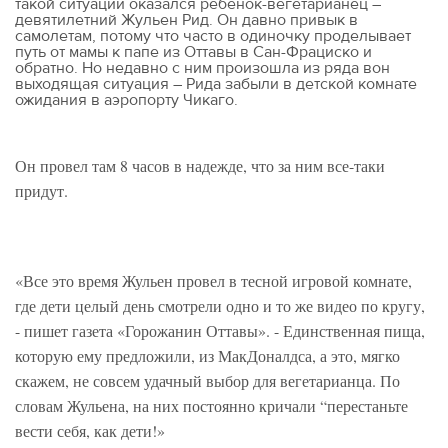
такой ситуации оказался ребенок-вегетарианец –
девятилетний Жульен Рид. Он давно привык в
самолетам, потому что часто в одиночку проделывает
путь от мамы к папе из Оттавы в Сан-Фрациско и
обратно. Но недавно с ним произошла из ряда вон
выходящая ситуация – Рида забыли в детской комнате
ожидания в аэропорту Чикаго.
Он провел там 8 часов в надежде, что за ним все-таки
придут.
«Все это время Жульен провел в тесной игровой комнате,
где дети целый день смотрели одно и то же видео по кругу,
- пишет газета «Горожанин Оттавы». - Единственная пища,
которую ему предложили, из МакДоналдса, а это, мягко
скажем, не совсем удачный выбор для вегетарианца. По
словам Жульена, на них постоянно кричали “перестаньте
вести себя, как дети!»