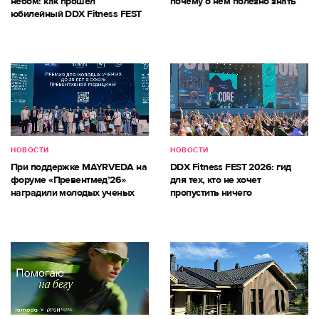
небом: как прошёл
почему о нём полезно знать
юбилейный DDX Fitness FEST
НОВОСТИ
НОВОСТИ
При поддержке MAYRVEDA на
DDX Fitness FEST 2026: гид
форуме «Превентмед’26»
для тех, кто не хочет
наградили молодых ученых
пропустить ничего