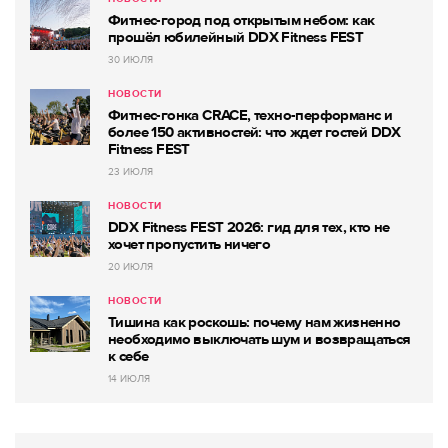
Фитнес-город под открытым небом: как
прошёл юбилейный DDX Fitness FEST
30 ИЮЛЯ
НОВОСТИ
Фитнес-гонка CRACE, техно-перформанс и
более 150 активностей: что ждет гостей DDX
Fitness FEST
23 ИЮЛЯ
НОВОСТИ
DDX Fitness FEST 2026: гид для тех, кто не
хочет пропустить ничего
20 ИЮЛЯ
НОВОСТИ
Тишина как роскошь: почему нам жизненно
необходимо выключать шум и возвращаться
к себе
14 ИЮЛЯ