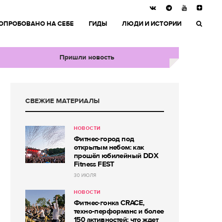
ОПРОБОВАНО НА СЕБЕ
ГИДЫ
ЛЮДИ И ИСТОРИИ
Пришли новость
СВЕЖИЕ МАТЕРИАЛЫ
НОВОСТИ
Фитнес-город под
открытым небом: как
прошёл юбилейный DDX
Fitness FEST
30 ИЮЛЯ
НОВОСТИ
Фитнес-гонка CRACE,
техно-перформанс и более
150 активностей: что ждет