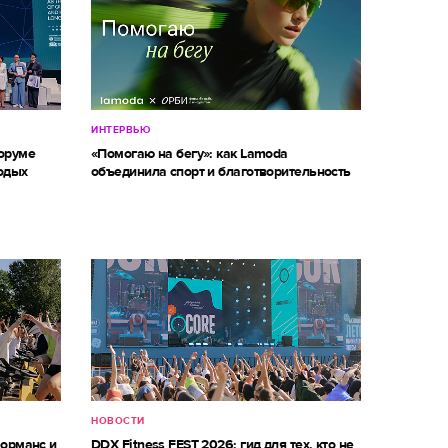
ИНТЕРВЬЮ
оруме
«Помогаю на бегу»: как Lamoda
одых
объединила спорт и благотворительность
НОВОСТИ
форманс и
DDX Fitness FEST 2026: гид для тех, кто не