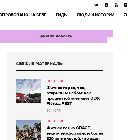
ОПРОБОВАНО НА СЕБЕ
ГИДЫ
ЛЮДИ И ИСТОРИИ
Пришли новость
СВЕЖИЕ МАТЕРИАЛЫ
НОВОСТИ
Фитнес-город под
открытым небом: как
прошёл юбилейный DDX
Fitness FEST
30 ИЮЛЯ
НОВОСТИ
Фитнес-гонка CRACE,
техно-перформанс и более
150 активностей: что ждет