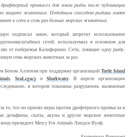
дрифтерный промысел для ловли рыбы после публикации
й по защите животных. Подобным способом рыбаки ловят
вают в сеть в семь раз больше морских животных.
аун подписал закон, который запретит использование
крупномасштабных сетей, используемых в основном для
лях от побережья Калифорнии. Сети, ловящие одну рыбу-
нимум семь морских животных за раз.
ром Беном Алленом при поддержке организаций
Turtle Island
mals
,
SeaLegacy
и
Sharkwater
. В апреле организации
сследование, в котором показаны разрушения, вызванные
за то, что он принял меры против дрифтерного промысла в
ые дельфины, скаты, акулы и другие морские животные
а вице-президент Mercy For Animals Линдси Вулф.
Екатерина Романова