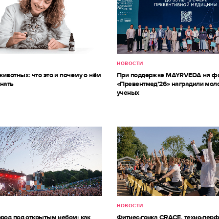
НОВОСТИ
ивотных: что это и почему о нём
При поддержке MAYRVEDA на ф
знать
«Превентмед’26» наградили мол
ученых
НОВОСТИ
ород под открытым небом: как
Фитнес-гонка CRACE, техно-пер