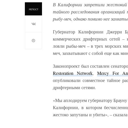
В Калифорнии запретили жестокий 
РЕПОСТ
тайного расследования организаци
рыбу-меч, однако помимо нее захваты
Губернатор Калифорнии Джерри Бр
коммерческих дрифтерных сетей – 
ловли рыбы-меч – в трех морских ми
меч, захватывают с собой еще как ми
Законопроект был составлен сенато
Restoration Network
,
Mercy For Ani
опубликовали совместное тайное ра
дрифтерными сетями.
«Мы аплодируем губернатору Брауну 
Калифорнии, в котором бесчисленн
жестоко запутаны и убиты», – сказал