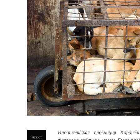
Индонезийская провинция Каранг
РЕПОСТ
торговлю собачьим мясом. Глава про