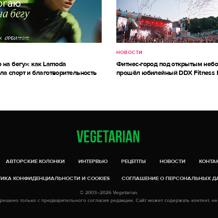
НОВОСТИ
 на бегу»: как Lamoda
Фитнес-город под открытым небо
ла спорт и благотворительность
прошёл юбилейный DDX Fitness 
АВТОРСКИЕ КОЛОНКИ
ИНТЕРВЬЮ
РЕЦЕПТЫ
НОВОСТИ
КОНТА
ИКА КОНФИДЕНЦИАЛЬНОСТИ И COOKIES
СОГЛАШЕНИЕ О ПЕРСОНАЛЬНЫХ 
© 2003–2026 Vegetarian.
решено только с предварительного согласия редакции. Сайт может содержать контент, не