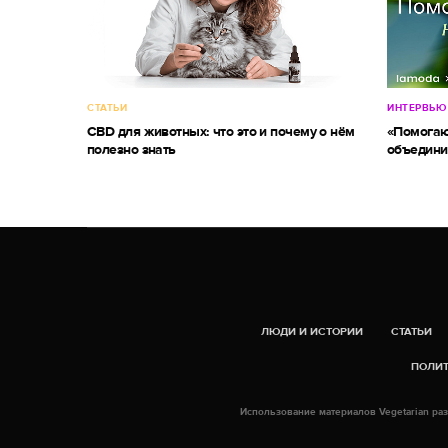
СТАТЬИ
ИНТЕРВЬЮ
CBD для животных: что это и почему о нём
«Помогаю
полезно знать
объедини
ЛЮДИ И ИСТОРИИ
СТАТЬИ
ПОЛИТ
Использование материалов Vegetarian раз