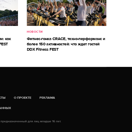
НОВОСТИ
м: как
Фитнес-гонка CRACE, техно-перформанс и
FEST
более 150 активностей: что ждет гостей
DDX Fitness FEST
КТЫ
О ПРОЕКТЕ
РЕКЛАМА
ДАННЫХ
 предназначенный для лиц младше 16 лет.