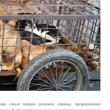
аньяр стала первым регионом страны, прекратившим
винции Х. Джулиятмоно согласился закрыть все точки по