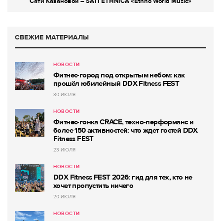
Сати Казановой – SATI ETHNICA «Ethno World Music»
СВЕЖИЕ МАТЕРИАЛЫ
НОВОСТИ
Фитнес-город под открытым небом: как
прошёл юбилейный DDX Fitness FEST
30 ИЮЛЯ
НОВОСТИ
Фитнес-гонка CRACE, техно-перформанс и
более 150 активностей: что ждет гостей DDX
Fitness FEST
23 ИЮЛЯ
НОВОСТИ
DDX Fitness FEST 2026: гид для тех, кто не
хочет пропустить ничего
20 ИЮЛЯ
НОВОСТИ