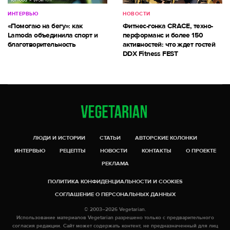
ИНТЕРВЬЮ
НОВОСТИ
«Помогаю на бегу»: как
Фитнес-гонка CRACE, техно-
Lamoda объединила спорт и
перформанс и более 150
благотворительность
активностей: что ждет гостей
DDX Fitness FEST
ЛЮДИ И ИСТОРИИ
СТАТЬИ
АВТОРСКИЕ КОЛОНКИ
ИНТЕРВЬЮ
РЕЦЕПТЫ
НОВОСТИ
КОНТАКТЫ
О ПРОЕКТЕ
РЕКЛАМА
ПОЛИТИКА КОНФИДЕНЦИАЛЬНОСТИ И COOKIES
СОГЛАШЕНИЕ О ПЕРСОНАЛЬНЫХ ДАННЫХ
© 2003–2026 Vegetarian.
Использование материалов Vegetarian разрешено только с предварительного
согласия редакции. Сайт может содержать контент, не предназначенный для лиц