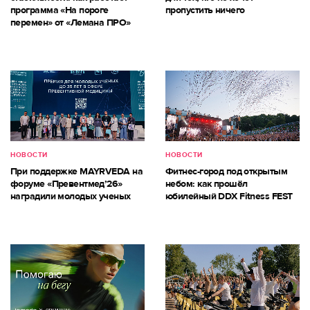
программа «На пороге
пропустить ничего
перемен» от «Лемана ПРО»
НОВОСТИ
НОВОСТИ
При поддержке MAYRVEDA на
Фитнес-город под открытым
форуме «Превентмед’26»
небом: как прошёл
наградили молодых ученых
юбилейный DDX Fitness FEST