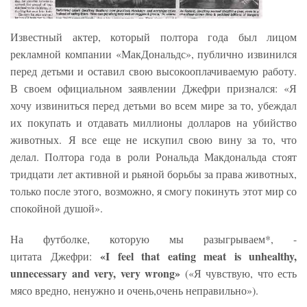
Известный актер, который полтора года был лицом
рекламной компании «МакДональдс», публично извинился
перед детьми и оставил свою высокооплачиваемую работу.
В своем официальном заявлении Джефри признался: «Я
хочу извиниться перед детьми во всем мире за то, убеждал
их покупать и отдавать миллионы долларов на убийство
животных.
Я все еще не искупил свою вину за то, что
делал. Полтора года в роли Рональда Макдональда стоят
тридцати лет активной и рьяной борьбы за права животных,
только после этого, возможно, я смогу покинуть этот мир со
спокойной душой».
На футболке, которую мы разыгрываем*, -
«I feel that eating meat is unhealthy,
цитата Джефри:
unnecessary and very, very wrong»
(«Я чувствую, что есть
мясо вредно, ненужно и очень,очень неправильно»).