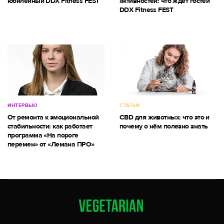
юбилейный DDX Fitness FEST
активностей: что ждет гостей
DDX Fitness FEST
ИНТЕРВЬЮ
СТАТЬИ
От ремонта к эмоциональной
CBD для животных: что это и
стабильности: как работает
почему о нём полезно знать
программа «На пороге
перемен» от «Лемана ПРО»