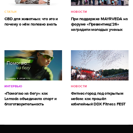
СТАТЬИ
НОВОСТИ
CBD для животных: что это и
При поддержке MAYRVEDA на
почему о нём полезно знать
форуме «Превентмед’26»
наградили молодых ученых
ИНТЕРВЬЮ
НОВОСТИ
«Помогаю на бегу»: как
Фитнес-город под открытым
Lamoda объединила спорт и
небом: как прошёл
благотворительность
юбилейный DDX Fitness FEST