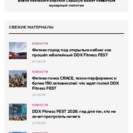
Возле песчаного бархана Сарыкум может появиться
мусорный полигон
СВЕЖИЕ МАТЕРИАЛЫ
НОВОСТИ
Фитнес-город под открытым небом: как
прошёл юбилейный DDX Fitness FEST
30 ИЮЛЯ
НОВОСТИ
Фитнес-гонка CRACE, техно-перформанс и
более 150 активностей: что ждет гостей DDX
Fitness FEST
23 ИЮЛЯ
НОВОСТИ
DDX Fitness FEST 2026: гид для тех, кто не
хочет пропустить ничего
20 ИЮЛЯ