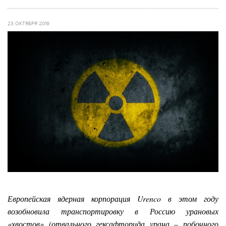
23 ОКТЯБРЯ 2019
Европейская ядерная корпорация Urenco в этом году
возобновила транспортировку в Россию урановых
«хвостов» (отвального гексафторида урана – побочного