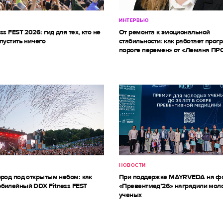
ИНТЕРВЬЮ
ss FEST 2026: гид для тех, кто не
От ремонта к эмоциональной
пустить ничего
стабильности: как работает прог
пороге перемен» от «Лемана ПР
НОВОСТИ
ород под открытым небом: как
При поддержке MAYRVEDA на ф
билейный DDX Fitness FEST
«Превентмед’26» наградили мол
ученых