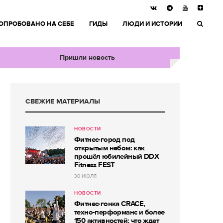
ОПРОБОВАНО НА СЕБЕ
ГИДЫ
ЛЮДИ И ИСТОРИИ
Пришли новость
СВЕЖИЕ МАТЕРИАЛЫ
НОВОСТИ
Фитнес-город под
открытым небом: как
прошёл юбилейный DDX
Fitness FEST
30 ИЮЛЯ
НОВОСТИ
Фитнес-гонка CRACE,
техно-перформанс и более
150 активностей: что ждет