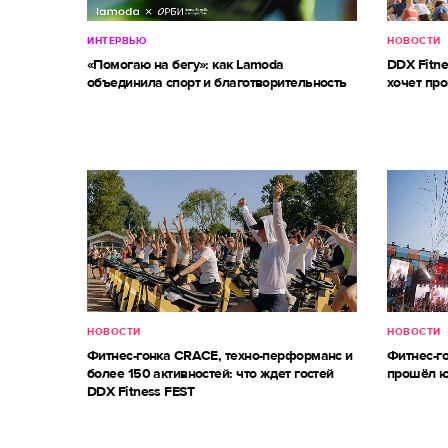
ИНТЕРВЬЮ
НОВОСТИ
«Помогаю на бегу»: как Lamoda
DDX Fitne
объединила спорт и благотворительность
хочет про
НОВОСТИ
НОВОСТИ
Фитнес-гонка CRACE, техно-перформанс и
Фитнес-г
более 150 активностей: что ждет гостей
прошёл ю
DDX Fitness FEST