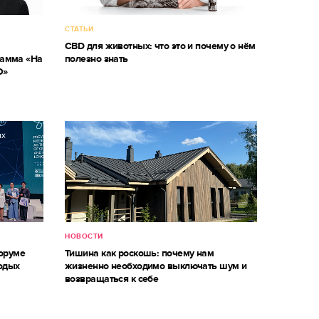
СТАТЬИ
CBD для животных: что это и почему о нём
рамма «На
полезно знать
О»
НОВОСТИ
оруме
Тишина как роскошь: почему нам
одых
жизненно необходимо выключать шум и
возвращаться к себе