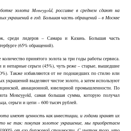
аботке золота Moneygold, россияне в среднем сдают на
тых украшений в год. Большая часть обращений – в Москве
к, среди лидеров – Самара и Казань. Большая часть
тербурге (65% обращений).
 количество принятого золота за три годы работы сервиса.
 и непарные серьги (45%), чуть реже – старые, вышедшие
40%). Также избавляются от не подошедших по стилю или
ых украшений выделяют чистое золото, а затем используют
дицинской, авиационной, ювелирной промышленности. По
лота Moneygold, самая большая сумма, которую получал
ьца, серьги и цепи – 600 тысяч рублей.
лота имеют ценность как инвестиции, и годами хранят их
то не так: покупая золотое украшение, мы приобретаем
 1000% от его биржевой стоимости. С учетом того, что