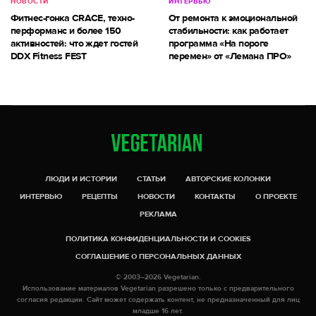
НОВОСТИ
ИНТЕРВЬЮ
Фитнес-гонка CRACE, техно-
От ремонта к эмоциональной
перформанс и более 150
стабильности: как работает
активностей: что ждет гостей
программа «На пороге
DDX Fitness FEST
перемен» от «Лемана ПРО»
ЛЮДИ И ИСТОРИИ
СТАТЬИ
АВТОРСКИЕ КОЛОНКИ
ИНТЕРВЬЮ
РЕЦЕПТЫ
НОВОСТИ
КОНТАКТЫ
О ПРОЕКТЕ
РЕКЛАМА
ПОЛИТИКА КОНФИДЕНЦИАЛЬНОСТИ И COOKIES
СОГЛАШЕНИЕ О ПЕРСОНАЛЬНЫХ ДАННЫХ
© 2003–2026 Vegetarian.
Использование материалов Vegetarian разрешено только с предварительного
согласия редакции. Сайт может содержать контент, не предназначенный для лиц
младше 16 лет.