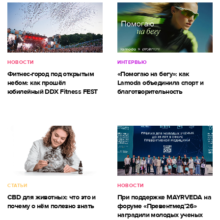
НОВОСТИ
ИНТЕРВЬЮ
Фитнес-город под открытым
«Помогаю на бегу»: как
небом: как прошёл
Lamoda объединила спорт и
юбилейный DDX Fitness FEST
благотворительность
СТАТЬИ
НОВОСТИ
CBD для животных: что это и
При поддержке MAYRVEDA на
почему о нём полезно знать
форуме «Превентмед’26»
наградили молодых ученых