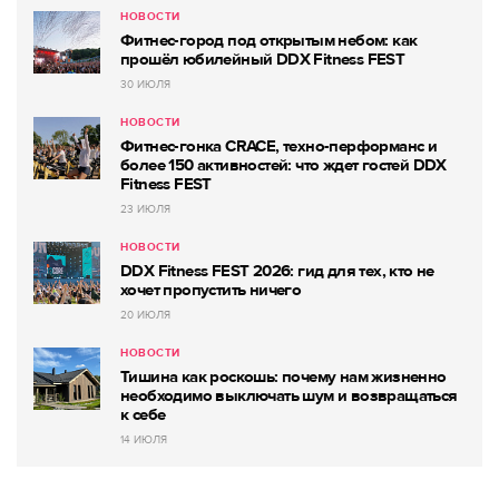
НОВОСТИ
Фитнес-город под открытым небом: как
прошёл юбилейный DDX Fitness FEST
30 ИЮЛЯ
НОВОСТИ
Фитнес-гонка CRACE, техно-перформанс и
более 150 активностей: что ждет гостей DDX
Fitness FEST
23 ИЮЛЯ
НОВОСТИ
DDX Fitness FEST 2026: гид для тех, кто не
хочет пропустить ничего
20 ИЮЛЯ
НОВОСТИ
Тишина как роскошь: почему нам жизненно
необходимо выключать шум и возвращаться
к себе
14 ИЮЛЯ