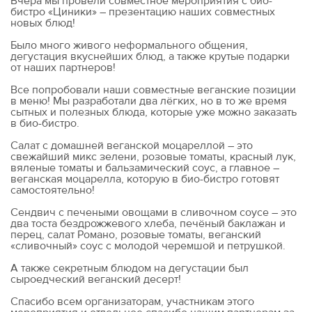
Вчера мы провели совместное мероприятия с био-
бистро «Циники» – презентацию наших совместных
новых блюд!
Было много живого неформального общения,
дегустация вкуснейших блюд, а также крутые подарки
от наших партнеров!
Все попробовали наши совместные веганские позиции
в меню! Мы разработали два лёгких, но в то же время
сытных и полезных блюда, которые уже можно заказать
в био-бистро.
Салат с домашней веганской моцареллой – это
свежайший микс зелени, розовые томаты, красный лук,
вяленые томаты и бальзамический соус, а главное –
веганская моцарелла, которую в био-бистро готовят
самостоятельно!
Сендвич с печеными овощами в сливочном соусе – это
два тоста бездрожжевого хлеба, печёный баклажан и
перец, салат Романо, розовые томаты, веганский
«сливочный» соус с молодой черемшой и петрушкой.
А также секретным блюдом на дегустации был
сыроедческий веганский десерт!
Спасибо всем организаторам, участникам этого