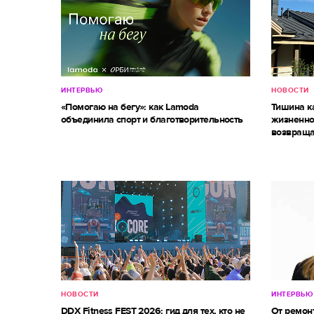
ИНТЕРВЬЮ
НОВОСТИ
«Помогаю на бегу»: как Lamoda
Тишина к
объединила спорт и благотворительность
жизненно
возвраща
НОВОСТИ
ИНТЕРВЬЮ
DDX Fitness FEST 2026: гид для тех, кто не
От ремон