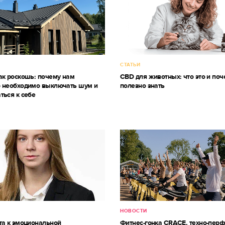
СТАТЬИ
ак роскошь: почему нам
CBD для животных: что это и поч
 необходимо выключать шум и
полезно знать
ться к себе
НОВОСТИ
та к эмоциональной
Фитнес-гонка CRACE, техно-пер