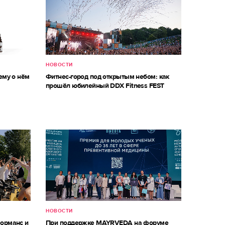
НОВОСТИ
ему о нём
Фитнес-город под открытым небом: как
прошёл юбилейный DDX Fitness FEST
НОВОСТИ
форманс и
При поддержке MAYRVEDA на форуме