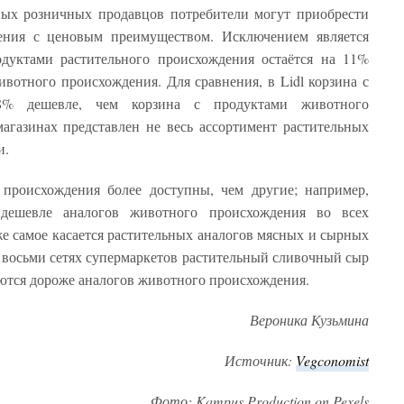
ных розничных продавцов потребители могут приобрести
ения с ценовым преимуществом. Исключением является
родуктами растительного происхождения остаётся на 11%
ивотного происхождения. Для сравнения, в Lidl корзина с
8% дешевле, чем корзина с продуктами животного
агазинах представлен не весь ассортимент растительных
и.
 происхождения более доступны, чем другие; например,
 дешевле аналогов животного происхождения во всех
же самое касается растительных аналогов мясных и сырных
ех восьми сетях супермаркетов растительный сливочный сыр
ются дороже аналогов животного происхождения.
Вероника
Кузьмина
Источник
:
Vegconomist
Фото
: Kampus Production on Pexels