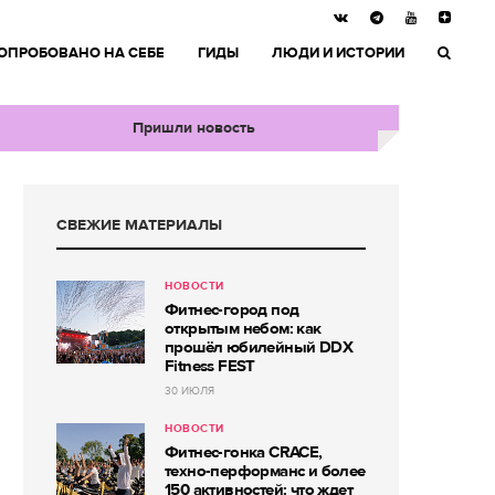
ОПРОБОВАНО НА СЕБЕ
ГИДЫ
ЛЮДИ И ИСТОРИИ
Пришли новость
СВЕЖИЕ МАТЕРИАЛЫ
НОВОСТИ
Фитнес-город под
открытым небом: как
прошёл юбилейный DDX
Fitness FEST
30 ИЮЛЯ
НОВОСТИ
Фитнес-гонка CRACE,
техно-перформанс и более
150 активностей: что ждет