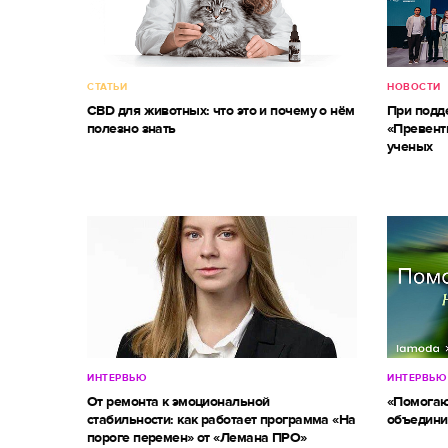
СТАТЬИ
НОВОСТИ
CBD для животных: что это и почему о нём
При под
полезно знать
«Превент
ученых
ИНТЕРВЬЮ
ИНТЕРВЬЮ
От ремонта к эмоциональной
«Помогаю
стабильности: как работает программа «На
объедини
пороге перемен» от «Лемана ПРО»