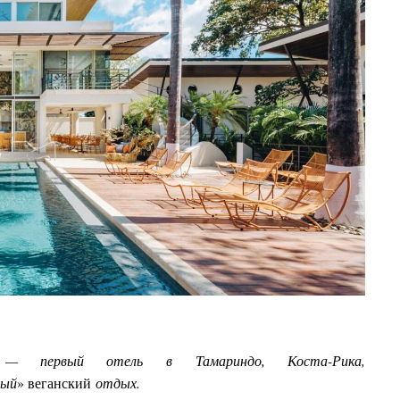
 первый отель в
Тамариндо
, Коста-Рика,
ный
» веганский
отдых.