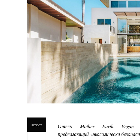
Отель
Mother
Earth
Vegan
—
РЕПОСТ
предлагающий
«
экологически безопас