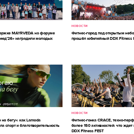
НОВОСТИ
держке MAYRVEDA на форуме
Фитнес-город под открытым небо
мед’26» наградили молодых
прошёл юбилейный DDX Fitness 
НОВОСТИ
 на бегу»: как Lamoda
Фитнес-гонка CRACE, техно-пер
ла спорт и благотворительность
более 150 активностей: что ждет 
DDX Fitness FEST