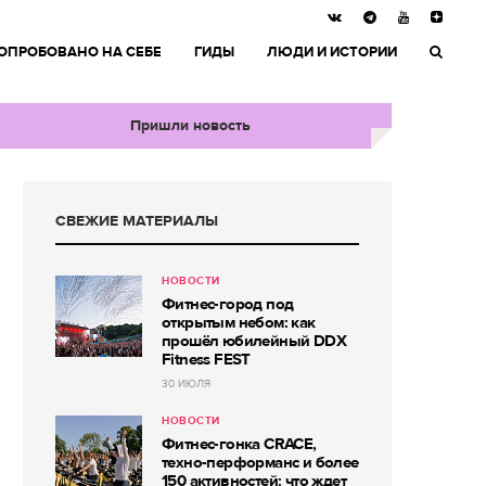
ОПРОБОВАНО НА СЕБЕ
ГИДЫ
ЛЮДИ И ИСТОРИИ
Пришли новость
СВЕЖИЕ МАТЕРИАЛЫ
НОВОСТИ
Фитнес-город под
открытым небом: как
прошёл юбилейный DDX
Fitness FEST
30 ИЮЛЯ
НОВОСТИ
Фитнес-гонка CRACE,
техно-перформанс и более
150 активностей: что ждет