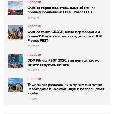
НОВОСТИ
Фитнес-город под открытым небом: как
прошёл юбилейный DDX Fitness FEST
30 ИЮЛЯ
НОВОСТИ
Фитнес-гонка CRACE, техно-перформанс и
более 150 активностей: что ждет гостей DDX
Fitness FEST
23 ИЮЛЯ
НОВОСТИ
DDX Fitness FEST 2026: гид для тех, кто не
хочет пропустить ничего
20 ИЮЛЯ
НОВОСТИ
Тишина как роскошь: почему нам жизненно
необходимо выключать шум и возвращаться
к себе
14 ИЮЛЯ