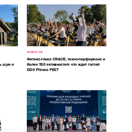
НОВОСТИ
м
Фитнес-гонка CRACE, техно-перформанс и
ь шум и
более 150 активностей: что ждет гостей
DDX Fitness FEST