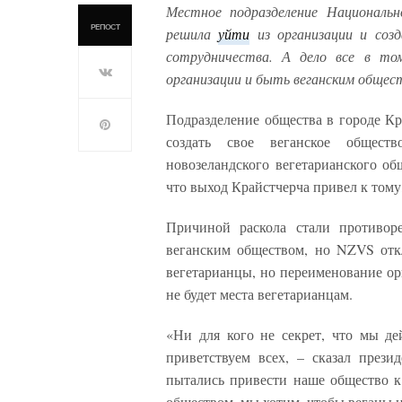
Местное подразделение Национальн
РЕПОСТ
решила
уйти
из организации и созд
сотрудничества. А дело все в то
организации и быть веганским общес
Подразделение общества в городе Кр
создать свое веганское обществ
новозеландского вегетарианского об
что выход Крайстчерча привел к тому,
Причиной раскола стали противоре
веганским обществом, но NZVS отк
вегетарианцы, но переименование ор
не будет места вегетарианцам.
«Ни для кого не секрет, что мы д
приветствуем всех, – сказал през
пытались привести наше общество к
обществом, мы хотим, чтобы веганы и