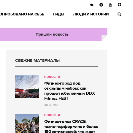
ОПРОБОВАНО НА СЕБЕ
ГИДЫ
ЛЮДИ И ИСТОРИИ
Пришли новость
СВЕЖИЕ МАТЕРИАЛЫ
НОВОСТИ
Фитнес-город под
открытым небом: как
прошёл юбилейный DDX
Fitness FEST
30 ИЮЛЯ
НОВОСТИ
Фитнес-гонка CRACE,
техно-перформанс и более
150 активностей: что ждет