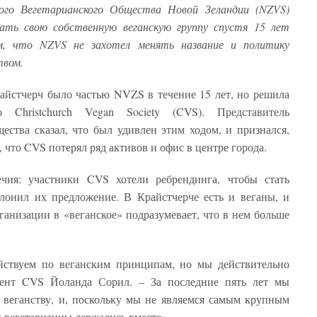
ого Вегетарианского Общества Новой Зеландии (NZVS)
ать свою собственную веганскую группу спустя 15 лет
м, что NZVS не захотел менять название и политику
твом.
айстчерч было частью NVZS в течение 15 лет, но решила
о Christchurch Vegan Society (CVS). Представитель
щества сказал, что был удивлен этим ходом, и признался,
 что CVS потерял ряд активов и офис в центре города.
чия: участники CVS хотели ребрендинга, чтобы стать
лонил их предложение. В Крайстчерче есть и веганы, и
ганизации в «веганское» подразумевает, что в нем больше
ействуем по веганским принципам, но мы действительно
идент CVS Йоланда Сорил. – За последние пять лет мы
 веганству, и, поскольку мы не являемся самым крупным
 вегетарианцы держались вместе».