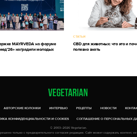
СТАТЬИ
держке MAYRVEDA на форуме
CBD для животных: что это и поч
мед’26» наградили молодых
полезно знать
АВТОРСКИЕ КОЛОНКИ
ИНТЕРВЬЮ
РЕЦЕПТЫ
НОВОСТИ
КОНТА
ИКА КОНФИДЕНЦИАЛЬНОСТИ И COOKIES
СОГЛАШЕНИЕ О ПЕРСОНАЛЬНЫХ 
© 2003–2026 Vegetarian.
решено только с предварительного согласия редакции. Сайт может содержать контент, не