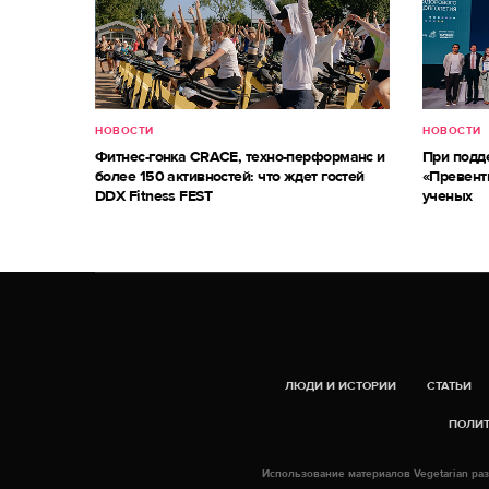
НОВОСТИ
НОВОСТИ
Фитнес-гонка CRACE, техно-перформанс и
При под
более 150 активностей: что ждет гостей
«Превент
DDX Fitness FEST
ученых
ЛЮДИ И ИСТОРИИ
СТАТЬИ
ПОЛИТ
Использование материалов Vegetarian раз