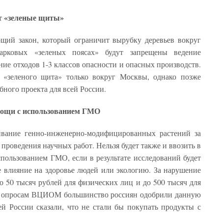
ут «зеленые щиты»
щий закон, который ограничит вырубку деревьев вокруг
арковых «зеленых поясах» будут запрещены ведение
ние отходов 1-3 классов опасности и опасных производств.
е «зеленого щита» только вокруг Москвы, однако позже
бного проекта для всей России.
вощи с использованием ГМО
вание генно-инженерно-модифицированных растений за
проведения научных работ. Нельзя будет также и ввозить в
ользованием ГМО, если в результате исследований будет
е влияние на здоровье людей или экологию. За нарушение
о 50 тысяч рублей для физических лиц и до 500 тысяч для
но опросам ВЦИОМ большинство россиян одобрили данную
й России сказали, что не стали бы покупать продукты с