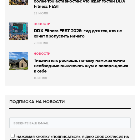
более 150 активностей: что ждет гостей DDX
Fitness FEST
23 ИЮЛЯ
НОВОСТИ
DDX Fitness FEST 2026: гид для тех, кто не
хочет пропустить ничего
20 ИЮЛЯ
НОВОСТИ
Тишина как роскошь: почему нам жизненно
необходимо выключать шум и возвращаться
к себе
14 ИЮЛЯ
ПОДПИСКА НА НОВОСТИ
НАЖИМАЯ КНОПКУ «ПОДПИСАТЬСЯ», Я ДАЮ СВОЕ СОГЛАСИЕ НА