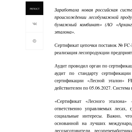
Заработала новая российская сист
РЕПОСТ
происхождении лесобумажной прод
бумажный комбинат» (АО «Арханг
эталона».
Сертификат цепочки поставок № FC-F
реализация лесопродукции предприят
Аудит проводил орган по сертифика
аудит по стандарту сертификаци
сертификации «Лесной эталон» F
действителен по 05.06.2027. Систем
«Сертификат «Лесного эталона» 
ответственно управляемых лесах, 
социальные интересы. Важно, что
основанной на лучших международ
лесозаготовители, лесопереработч