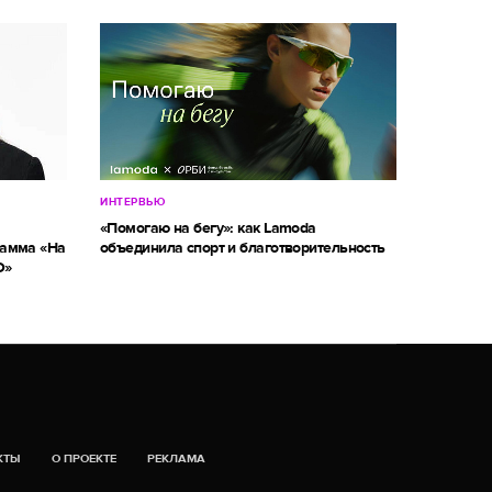
ИНТЕРВЬЮ
«Помогаю на бегу»: как Lamoda
рамма «На
объединила спорт и благотворительность
О»
КТЫ
О ПРОЕКТЕ
РЕКЛАМА