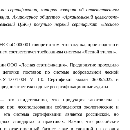
ема сертификации, которая говорит об ответственном
укции.
Акционерное общество «Архангельский целлюлозно-
ельский ЦБК») получило первый сертификат «Лесного
E-CoC-000001 говорит о том, что закупка, производство и
ием соответствует требованиям системы «Лесной эталон».
ции ООО «Лесная сертификация». Предприятие проходило
и цепочки поставок по системе добровольной лесной
E-STD-04-004 V 1-0. Сертификат выдан 06.06.2022 и
а предполагает ежегодные ресертификационные аудиты.
— это свидетельство, что продукция заготовлена в
где при лесопользовании соблюдаются экологические и
 эта система сертификации является российской, но
ных стандартах и практиках. Важно, что российские
ики и ответственный бизнес даже в сложной на сегодня