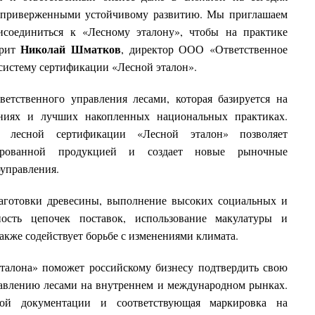
я приверженными устойчивому развитию. Мы приглашаем
исоединиться к «Лесному эталону», чтобы на практике
Николай Шматков
орит
, директор ООО «Ответственное
 систему сертификации «Лесной эталон».
етственного управления лесами, которая базируется на
ниях и лучших накопленных национальных практиках.
й лесной сертификации «Лесной эталон» позволяет
цированной продукцией и создает новые рыночные
оуправления.
заготовки древесины, выполнение высоких социальных и
ность цепочек поставок, использование макулатуры и
акже содействует борьбе с изменениями климата.
эталона» поможет российскому бизнесу подтвердить свою
авлению лесами на внутреннем и международном рынках.
ьной документации и соответствующая маркировка на