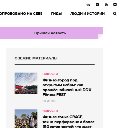
ОПРОБОВАНО НА СЕБЕ
ГИДЫ
ЛЮДИ И ИСТОРИИ
Пришли новость
СВЕЖИЕ МАТЕРИАЛЫ
НОВОСТИ
Фитнес-город под
открытым небом: как
прошёл юбилейный DDX
Fitness FEST
30 ИЮЛЯ
НОВОСТИ
Фитнес-гонка CRACE,
техно-перформанс и более
150 активностей: что ждет