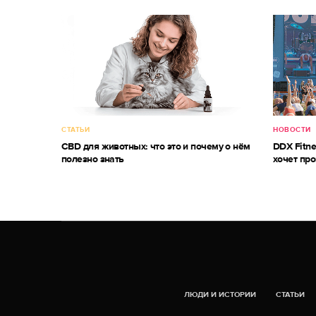
СТАТЬИ
НОВОСТИ
CBD для животных: что это и почему о нём
DDX Fitne
полезно знать
хочет про
ЛЮДИ И ИСТОРИИ
СТАТЬИ