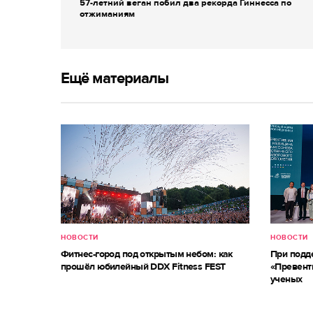
57-летний веган побил два рекорда Гиннесса по
отжиманиям
Ещё материалы
НОВОСТИ
НОВОСТИ
Фитнес-город под открытым небом: как
При под
прошёл юбилейный DDX Fitness FEST
«Превент
ученых