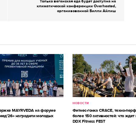
Только веганская еда будет доступна на
климатической конференции Overheated,
организованной Билли Айлиш
НОВОСТИ
держке MAYRVEDA на форуме
Фитнес-гонка CRACE, техно-пер
мед’26» наградили молодых
более 150 активностей: что ждет 
DDX Fitness FEST