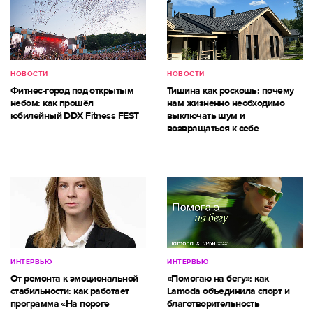
НОВОСТИ
НОВОСТИ
Фитнес-город под открытым
Тишина как роскошь: почему
небом: как прошёл
нам жизненно необходимо
юбилейный DDX Fitness FEST
выключать шум и
возвращаться к себе
ИНТЕРВЬЮ
ИНТЕРВЬЮ
От ремонта к эмоциональной
«Помогаю на бегу»: как
стабильности: как работает
Lamoda объединила спорт и
программа «На пороге
благотворительность