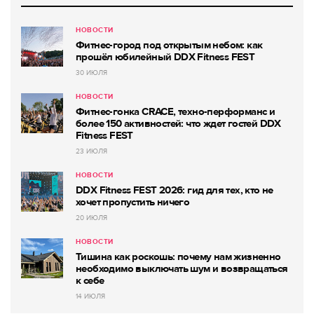
НОВОСТИ
Фитнес-город под открытым небом: как
прошёл юбилейный DDX Fitness FEST
30 ИЮЛЯ
НОВОСТИ
Фитнес-гонка CRACE, техно-перформанс и
более 150 активностей: что ждет гостей DDX
Fitness FEST
23 ИЮЛЯ
НОВОСТИ
DDX Fitness FEST 2026: гид для тех, кто не
хочет пропустить ничего
20 ИЮЛЯ
НОВОСТИ
Тишина как роскошь: почему нам жизненно
необходимо выключать шум и возвращаться
к себе
14 ИЮЛЯ