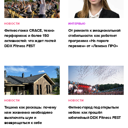
НОВОСТИ
ИНТЕРВЬЮ
Фитнес-гонка CRACE, техно-
От ремонта к эмоциональной
перформанс и более 150
стабильности: как работает
активностей: что ждет гостей
программа «На пороге
DDX Fitness FEST
перемен» от «Лемана ПРО»
НОВОСТИ
НОВОСТИ
Тишина как роскошь: почему
Фитнес-город под открытым
нам жизненно необходимо
небом: как прошёл
выключать шум и
юбилейный DDX Fitness FEST
возвращаться к себе