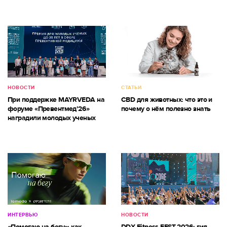
НОВОСТИ
СТАТЬИ
При поддержке MAYRVEDA на
CBD для животных: что это и
форуме «Превентмед’26»
почему о нём полезно знать
наградили молодых ученых
ИНТЕРВЬЮ
НОВОСТИ
«Помогаю на бегу»: как
DDX Fitness FEST 2026: гид