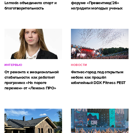
Lamoda объединила спорт и
форуме «Превентмед’26»
благотворительность
наградили молодых ученых
ИНТЕРВЬЮ
НОВОСТИ
От ремонта к эмоциональной
Фитнес-город под открытым
стабильности: как работает
небом: как прошёл
программа «На пороге
юбилейный DDX Fitness FEST
перемен» от «Лемана ПРО»