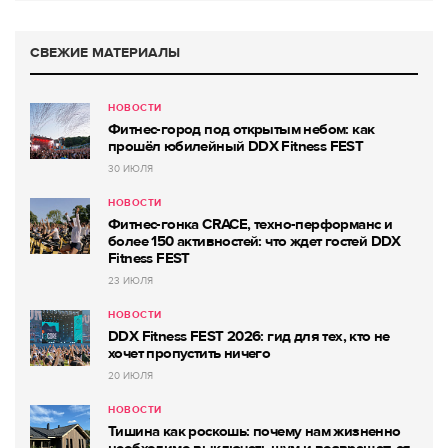
СВЕЖИЕ МАТЕРИАЛЫ
НОВОСТИ
Фитнес-город под открытым небом: как
прошёл юбилейный DDX Fitness FEST
30 ИЮЛЯ
НОВОСТИ
Фитнес-гонка CRACE, техно-перформанс и
более 150 активностей: что ждет гостей DDX
Fitness FEST
23 ИЮЛЯ
НОВОСТИ
DDX Fitness FEST 2026: гид для тех, кто не
хочет пропустить ничего
20 ИЮЛЯ
НОВОСТИ
Тишина как роскошь: почему нам жизненно
необходимо выключать шум и возвращаться