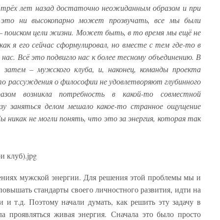
 трёх лет назад достаточно неожиданным образом и при
 это ни высокопарно может прозвучать, все мы были
 поиском цели жизни. Может быть, в то время мы ещё не
как я его сейчас сформулировал, но вместе с тем где-то в
з нас. Всё это подвигло нас к более тесному объединению. В
, затем – мужского клуба, и, наконец, команды проекта
то рассуждения о философии не удовлетворяют глубинного
азом возникла потребность в какой-то совместной
азу заняться делом мешало какое-то странное ощущение
 никак не могли понять, что это за энергия, которая так
ениях мужской энергии. Для решения этой проблемы мы и
повышать стандарты своего личностного развития, идти на
 и т.д. Поэтому начали думать, как решить эту задачу в
ла проявляться живая энергия. Сначала это было просто