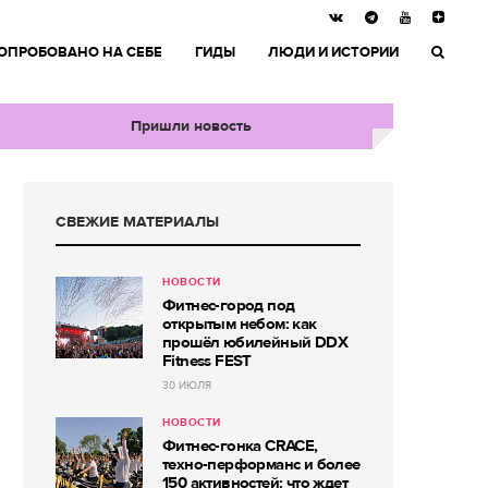
ОПРОБОВАНО НА СЕБЕ
ГИДЫ
ЛЮДИ И ИСТОРИИ
Пришли новость
СВЕЖИЕ МАТЕРИАЛЫ
НОВОСТИ
Фитнес-город под
открытым небом: как
прошёл юбилейный DDX
Fitness FEST
30 ИЮЛЯ
НОВОСТИ
Фитнес-гонка CRACE,
техно-перформанс и более
150 активностей: что ждет