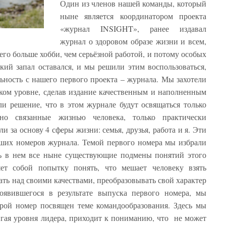
Один из членов нашей команды, который
ныне является координатором проекта
«журнал INSIGHT», ранее издавал
журнал о здоровом образе жизни и всем,
него больше хобби, чем серьёзной работой, и потому особых
ский запал оставался, и мы решили этим воспользоваться,
ьность с нашего первого проекта – журнала. Мы захотели
ком уровне, сделав издание качественным и наполненным
и решение, что в этом журнале будут освящаться только
нно связанные жизнью человека, только практически
 за основу 4 сферы жизни: семья, друзья, работа и я. Эти
ших номеров журнала. Темой первого номера мы избрали
ть в нем все ныне существующие подмены понятий этого
ет собой попытку понять, что мешает человеку взять
ать над своими качествами, преобразовывать свой характер
появившегося в результате выпуска первого номера, мы
рой номер посвящен теме командообразования. Здесь мы
тигая уровня лидера, приходит к пониманию, что не может