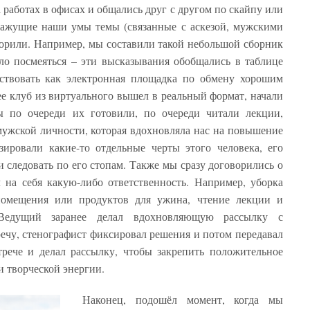
 работах в офисах и общались друг с другом по скайпу или
оражущие наши умы темы (связанные с аскезой, мужскими
юморили. Например, мы составили такой небольшой сборник
о посмеяться – эти высказывания обобщались в таблице
ествовать как электронная площадка по обмену хорошим
 клуб из виртуального вышел в реальный формат, начали
ы по очереди их готовили, по очереди читали лекции,
ужской личности, которая вдохновляла нас на повышение
ировали какие-то отдельные черты этого человека, его
и следовать по его стопам. Также мы сразу договорились о
 на себя какую-либо ответственность. Например, уборка
помещения или продуктов для ужина, чтение лекции и
 Ведущий заранее делал вдохновляющую рассылку с
ечу, стенографист фиксировал решения и потом передавал
трече и делал рассылку, чтобы закрепить положительное
 и творческой энергии.
Наконец, подошёл момент, когда мы