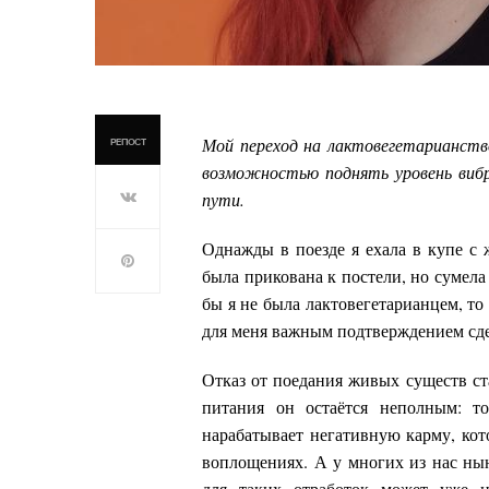
Мой переход на лактовегетарианств
РЕПОСТ
возможностью поднять уровень вибр
пути.
Однажды в поезде я ехала в купе с
была прикована к постели, но сумела 
бы я не была лактовегетарианцем, то 
для меня важным подтверждением сд
Отказ от поедания живых существ ста
питания он остаётся неполным: то
нарабатывает негативную карму, кот
воплощениях. А у многих из нас ны
для таких отработок может уже н