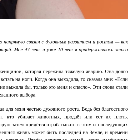
о напрямую связан с духовным развитием и ростом — как
аций. Мне 47 лет, и уже 10 лет я придерживаюсь этого
 женщиной, которая пережила тяжёлую аварию. Она долго
встать на ноги. Когда она выходила, то сказала мне: «Если
не выжила бы, только это меня и спасло». Эти слова стали
еланного выбора.
л для меня частью духовного роста. Ведь без благостного
т, кто убивает животных, продаёт или ест их плоть,
орую затем придётся отрабатывать в этом и последующих
нешняя жизнь может быть последней на Земле, и времени
е остаться. Чтобы вернуться домой, душе необходимо