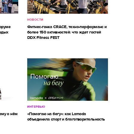
НОВОСТИ
оруме
Фитнес-гонка CRACE, техно-перформанс и
одых
более 150 активностей: что ждет гостей
DDX Fitness FEST
ИНТЕРВЬЮ
ему о нём
«Помогаю на бегу»: как Lamoda
объединила спорт и благотворительность