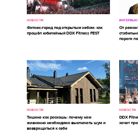
НОВОСТИ
ИНТЕРВЬЮ
Фитнес-город под открытым небом: как
От ремон
прошёл юбилейный DDX Fitness FEST
стабильно
пороге п
НОВОСТИ
НОВОСТИ
Тишина как роскошь: почему нам
DDX Fitne
жизненно необходимо выключать шум и
хочет про
возвращаться к себе