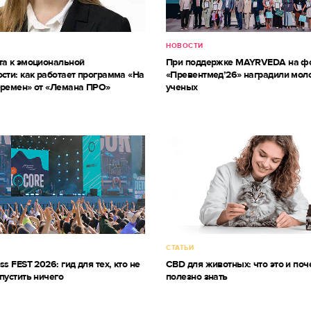
НОВОСТИ
та к эмоциональной
При поддержке MAYRVEDA на ф
сти: как работает программа «На
«Превентмед’26» наградили мол
еремен» от «Лемана ПРО»
ученых
СТАТЬИ
ss FEST 2026: гид для тех, кто не
CBD для животных: что это и поч
пустить ничего
полезно знать