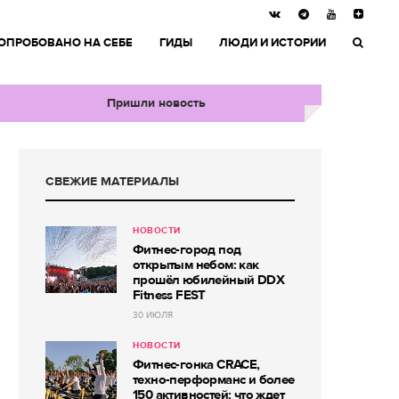
ОПРОБОВАНО НА СЕБЕ
ГИДЫ
ЛЮДИ И ИСТОРИИ
Пришли новость
СВЕЖИЕ МАТЕРИАЛЫ
НОВОСТИ
Фитнес-город под
открытым небом: как
прошёл юбилейный DDX
Fitness FEST
30 ИЮЛЯ
НОВОСТИ
Фитнес-гонка CRACE,
техно-перформанс и более
150 активностей: что ждет