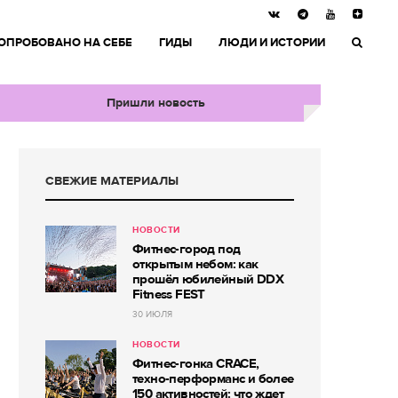
ОПРОБОВАНО НА СЕБЕ
ГИДЫ
ЛЮДИ И ИСТОРИИ
Пришли новость
СВЕЖИЕ МАТЕРИАЛЫ
НОВОСТИ
Фитнес-город под
открытым небом: как
прошёл юбилейный DDX
Fitness FEST
30 ИЮЛЯ
НОВОСТИ
Фитнес-гонка CRACE,
техно-перформанс и более
150 активностей: что ждет