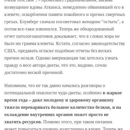
возмущение вдовы Аткинса, немедленно обвинившей его в
клевете, оскорблении памяти покойного и прочих смертных
грехах. Блумберг сначала посоветовал женщине "остыть", а
потом все-таки извинился. Теперь же обнародованный
отчет патологоанатомов доказывает, что в словах мэра не
было ни грамма клеветы. Кстати, согласно законодательству
США, предавать огласке подобные отчеты без веских
причин нельзя. Однако американцам так хотелось узнать
правду о весе автора диеты, что это, видимо, сочли
достаточно веской причиной.
Напомним, что не так давно начались разговоры о
в жаркое
потенциальной опасности чудо-диеты, особенно
время года – даже молодому и здоровому организму
тяжело переваривать большое количество белков, и на
охлаждение внутренних органов может просто не
хватить ресурсов.
Помимо этого, при таком питании
может повыситься уровень холестерина в крови. Теперь же,