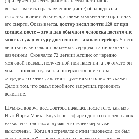
(приверженцы вегетарианства всегда негативно
высказывались о раскрученной диете) обнародовали
историю болезни Аткинса, а также заключение о причинах
доктор весил почти 120 кг при
его смерти. Оказывается,
среднем росте – это и для обычного человека достаточно
много, а уж для гуру диетологии – явный перебор.
У него
действительно были проблемы с сердцем и артериальным
давлением. Скончался 72-летний Аткинс от черепно-
мозговой травмы, полученной при падении, а уж отчего он
упал – поскользнулся или потерял сознание из-за
очередного скачка давления – уже никто точно не скажет.
Дело в том, что семья покойного запретила проводить
вскрытие.
Шумиха вокруг веса доктора началась после того, как мэр
Нью-Йорка Майкл Блумберг в эфире одного из телеканалов
назвал его толстяком, думая, что телекамеры уже
выключены. "Когда я встречался с этим человеком, он был
очень толстым", – промолвил градоначальник, вызвав