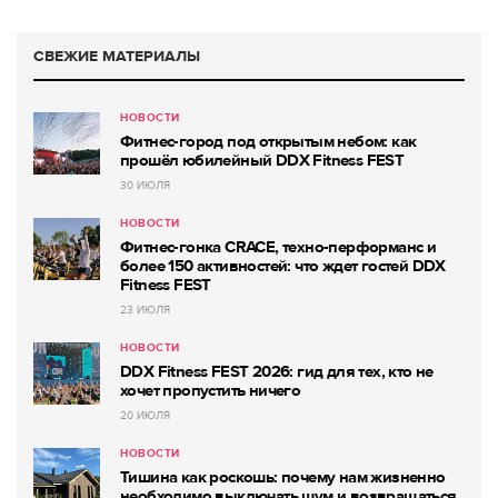
СВЕЖИЕ МАТЕРИАЛЫ
НОВОСТИ
Фитнес-город под открытым небом: как
прошёл юбилейный DDX Fitness FEST
30 ИЮЛЯ
НОВОСТИ
Фитнес-гонка CRACE, техно-перформанс и
более 150 активностей: что ждет гостей DDX
Fitness FEST
23 ИЮЛЯ
НОВОСТИ
DDX Fitness FEST 2026: гид для тех, кто не
хочет пропустить ничего
20 ИЮЛЯ
НОВОСТИ
Тишина как роскошь: почему нам жизненно
необходимо выключать шум и возвращаться