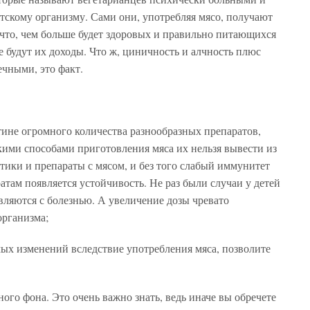
етскому организму. Сами они, употребляя мясо, получают
, что, чем больше будет здоровых и правильно питающихся
е будут их доходы. Что ж, циничность и алчность плюс
ечными, это факт.
стине огромного количества разнообразных препаратов,
ми способами приготовления мяса их нельзя вывести из
ики и препараты с мясом, и без того слабый иммунитет
атам появляется устойчивость. Не раз были случаи у детей
вляются с болезнью. А увеличение дозы чревато
организма;
мых изменений вследствие употребления мяса, позволите
ого фона. Это очень важно знать, ведь иначе вы обречете