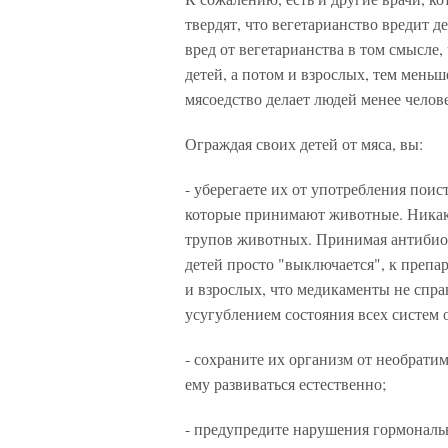
твердят, что вегетарианство вредит д
вред от вегетарианства в том смысле
детей, а потом и взрослых, тем меньш
мясоедство делает людей менее челов
Ограждая своих детей от мяса, вы:
- уберегаете их от употребления пои
которые принимают животные. Никаки
трупов животных. Принимая антибиот
детей просто "выключается", к препар
и взрослых, что медикаменты не спра
усугублением состояния всех систем 
- сохраните их организм от необрати
ему развиваться естественно;
- предупредите нарушения гормональн