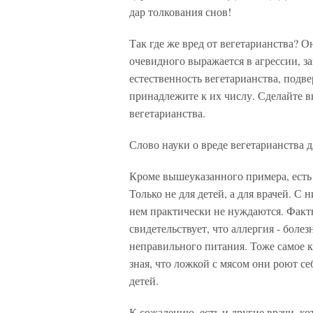
дар толкования снов!
Так где же вред от вегетарианства? О
очевидного выражается в агрессии, з
естественность вегетарианства, подв
принадлежите к их числу. Сделайте в
вегетарианства.
Слово науки о вреде вегетарианства д
Кроме вышеуказанного примера, есть 
Только не для детей, а для врачей. С 
нем практически не нуждаются. Факт
свидетельствует, что аллергия - бол
неправильного питания. Тоже самое к
зная, что ложкой с мясом они роют с
детей.
К сожалению, есть и другие врачи, 