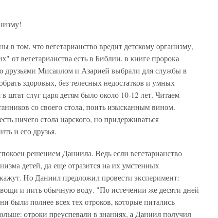
низму!
ны в том, что вегетарианство вредит детскому организму,
х" от вегетарианства есть в Библии, в книге пророка
его друзьями Мисаилом и Азарией выбрали для службы в
тобрать здоровых, без телесных недостатков и умных
 в штат слуг царя детям было около 10-12 лет. Читаем
танников со своего стола, поить изысканным вином.
есть ничего стола царского, но придерживаться
ть и его друзья.
спокоен решением Даниила. Ведь если вегетарианство
низма детей, да еще отразится на их умстенных
накажут. Но Даниил предложил провести эксперимент:
 овощи и пить обычную воду. "По истечении же десяти дней
они были полнее всех тех отроков, которые питались
больше: отроки преуспевали в знаниях, а Даниил получил