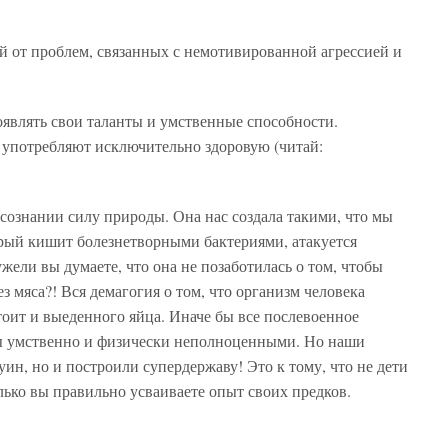
тей от проблем, связанных с немотивированной агрессией и
оявлять свои таланты и умственные способности.
употребляют исключительно здоровую (читай:
 сознании силу природы. Она нас создала такими, что мы
рый кишит болезнетворными бактериями, атакуется
жели вы думаете, что она не позаботилась о том, чтобы
з мяса?! Вся демагогия о том, что организм человека
стоит и выеденного яйца. Иначе бы все послевоенное
бы умственно и физически неполноценными. Но наши
уин, но и построили супердержаву! Это к тому, что не дети
лько вы правильно усваиваете опыт своих предков.