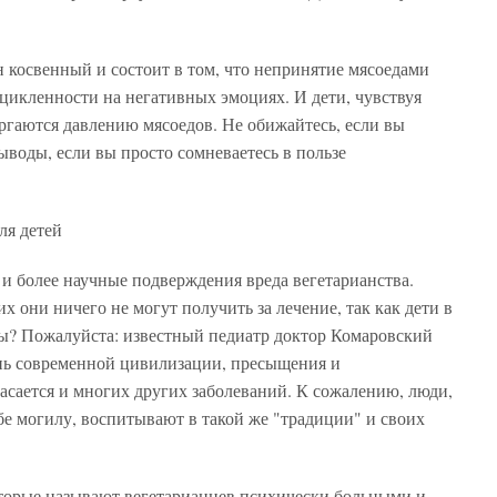
н косвенный и состоит в том, что непринятие мясоедами
ацикленности на негативных эмоциях. И дети, чувствуя
ергаются давлению мясоедов. Не обижайтесь, если вы
ыводы, если вы просто сомневаетесь в пользе
ля детей
и более научные подверждения вреда вегетарианства.
них они ничего не могут получить за лечение, так как дети в
ы? Пожалуйста: известный педиатр доктор Комаровский
езнь современной цивилизации, пресыщения и
асается и многих других заболеваний. К сожалению, люди,
ебе могилу, воспитывают в такой же "традиции" и своих
которые называют вегетарианцев психически больными и