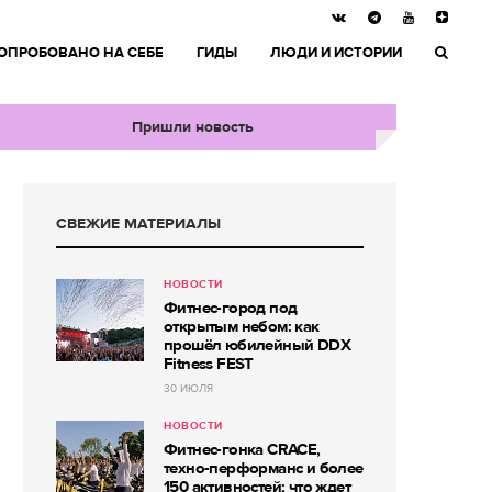
ОПРОБОВАНО НА СЕБЕ
ГИДЫ
ЛЮДИ И ИСТОРИИ
Пришли новость
СВЕЖИЕ МАТЕРИАЛЫ
НОВОСТИ
Фитнес-город под
открытым небом: как
прошёл юбилейный DDX
Fitness FEST
30 ИЮЛЯ
НОВОСТИ
Фитнес-гонка CRACE,
техно-перформанс и более
150 активностей: что ждет