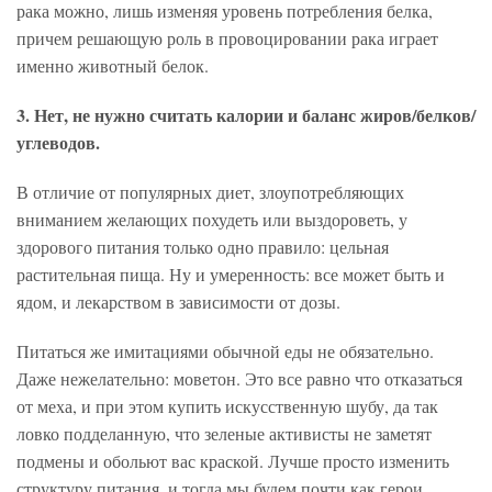
рака можно, лишь изменяя уровень потребления белка,
причем решающую роль в провоцировании рака играет
именно животный белок.
3. Нет, не нужно считать калории и баланс жиров/белков/
углеводов.
В отличие от популярных диет, злоупотребляющих
вниманием желающих похудеть или выздороветь, у
здорового питания только одно правило: цельная
растительная пища. Ну и умеренность: все может быть и
ядом, и лекарством в зависимости от дозы.
Питаться же имитациями обычной еды не обязательно.
Даже нежелательно: моветон. Это все равно что отказаться
от меха, и при этом купить искусственную шубу, да так
ловко подделанную, что зеленые активисты не заметят
подмены и обольют вас краской. Лучше просто изменить
структуру питания, и тогда мы будем почти как герои