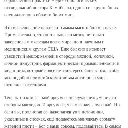
сорокалетней практики медико-биологических
исследований доктора Кэмпбелла, одного из крупнейших
специалистов в области биохимии.
Это исследование называют самым масштабным в науке.
Примечательно, что оно «вынесло мозг» не только
закоренелым мясоедам всего мира, но и научным и
медицинским кругам США. Еще бы: оно высыпает
увесистый мешок камней в огороды мясной, молочной,
яичной индустрий, фармацевтической промышленности и
медицины, которые вовсе не заинтересованы в том, чтобы
мы, подобно олимпийским атлетам античного мира,
питались растениями.
Теперь эта книга – мой аргумент в случае недоумения со
стороны мясоедов. И аргумент, я вам скажу, алмазный. Но
если вы, пролистав ее, даже заглянув в источники,
указанные в сносках, еще поддаетесь манящему аромату
жареной плоти – Бог с вами совсем, поддавайтесь. В самом