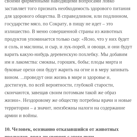
своими фирменными наводящими вопросами ловко
заставляет того признать необходимость здорового питания
для здорового общества. В справедливом, или подлинном,
государстве мясо, по Сократу, в пищу не идет – это
излишество. В меню совершенной страны из животных
продуктов упоминается только сыр: «Ясно, что у них будет
и соль, и маслины, и сыр, и лук-порей, и овощи, и они будут
варить какую-нибудь деревенскую похлебку. Мы добавим
им и лакомства: смоквы, горошек, бобы; плоды мирта и
буковые орехи они будут жарить на огне и в меру запивать
вином. ...проведут они жизнь в мире и здоровье и,
достигнув, по всей вероятности, глубокой старости,
скончаются, завещав своим потомкам такой же образ
жизни». Нездоровому же обществу потребны врачи и новые
территории – а значит, неизбежны налоги на содержание
армии и войны.
10. Человек, осознанно отказавшийся от животных
продуктов, вряд ли свернет с этого пути.