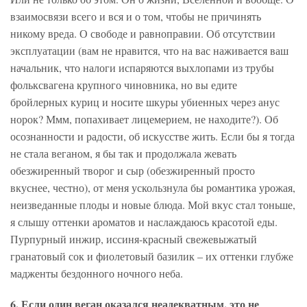
взаимосвязи всего и вся и о том, чтобы не причинять
никому вреда. О свободе и равноправии. Об отсутствии
эксплуатации (вам не нравится, что на вас наживается ваш
начальник, что налоги испаряются выхлопами из трубы
фольксвагена крупного чиновника, но вы едите
бройлерных куриц и носите шкуры убиенных через анус
норок? Ммм, попахивает лицемерием, не находите?). Об
осознанности и радости, об искусстве жить. Если бы я тогда
не стала веганом, я бы так и продолжала жевать
обезжиренный творог и сыр (обезжиренный просто
вкуснее, честно), от меня ускользнула бы романтика урожая,
неизведанные плоды и новые блюда. Мой вкус стал тоньше,
я слышу оттенки ароматов и наслаждаюсь красотой еды.
Пурпурный инжир, иссиня-красный свежевыжатый
гранатовый сок и фиолетовый базилик – их оттенки глубже
мадженты бездонного ночного неба.
6. Если один веган оказался неадекватным, это не