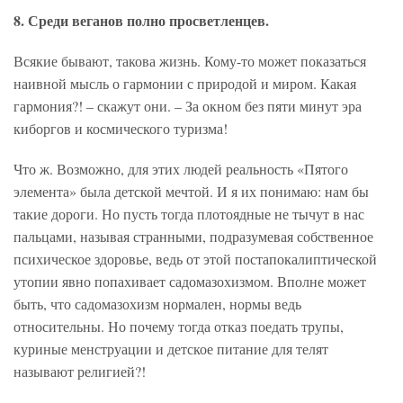
8. Среди веганов полно просветленцев.
Всякие бывают, такова жизнь. Кому-то может показаться
наивной мысль о гармонии с природой и миром. Какая
гармония?! – скажут они. – За окном без пяти минут эра
киборгов и космического туризма!
Что ж. Возможно, для этих людей реальность «Пятого
элемента» была детской мечтой. И я их понимаю: нам бы
такие дороги. Но пусть тогда плотоядные не тычут в нас
пальцами, называя странными, подразумевая собственное
психическое здоровье, ведь от этой постапокалиптической
утопии явно попахивает садомазохизмом. Вполне может
быть, что садомазохизм нормален, нормы ведь
относительны. Но почему тогда отказ поедать трупы,
куриные менструации и детское питание для телят
называют религией?!