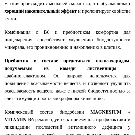
магния происходит с меньшей скоростью, что обуславливает
хороший накопительный эффект
и пролонгирует свойства
курса.
Комбинация с В6 и пребиотиком комфортна для
пищеварения, способствует улучшению биодоступности
минерала, его проникновению и накоплению в клетках.
Пребиотик в составе представлен полисахаридом,
получаемым из камеди лиственницы
–
арабиногалактаном. Он широко используется для
повышения всасываемости веществ и позволяет улучшить
всасываемость веществ даже с низкой биодоступностью за
счет стимуляции роста микрофлоры кишечника.
MAGNESIUM +
Комплексный состав биодобавки
VITAMIN B6
рекомендуется к приему для профилактики и
ликвидации последствий витаминного дефицита у
спортсменов, людей, подвергающихся тяжелому