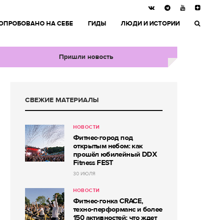
ОПРОБОВАНО НА СЕБЕ
ГИДЫ
ЛЮДИ И ИСТОРИИ
Пришли новость
СВЕЖИЕ МАТЕРИАЛЫ
НОВОСТИ
Фитнес-город под
открытым небом: как
прошёл юбилейный DDX
Fitness FEST
30 ИЮЛЯ
НОВОСТИ
Фитнес-гонка CRACE,
техно-перформанс и более
150 активностей: что ждет