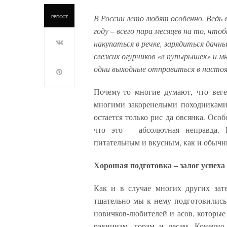
В России лето любят особенно. Ведь в 
РЕПОСТ
году – всего пара месяцев на то, что
накупаться в речке, зарядиться дачн
свежих огурчиков «в пупырышек» и мн
одни выходные отправиться в настоя
Почему-то многие думают, что вег
многими закоренелыми походниками
остается только рис да овсянка. Особ
что это – абсолютная неправда.
питательным и вкусным, как и обычн
Хорошая подготовка – залог успеха
Как и в случае многих других зате
тщательно мы к нему подготовились.
новичков-любителей и асов, которые 
равнинам, горам и лесам. Конечно