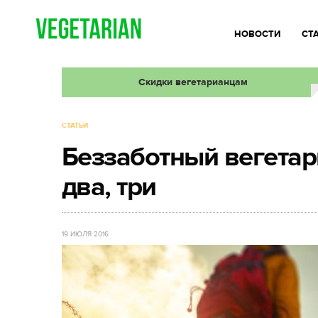
НОВОСТИ
СТ
Скидки вегетарианцам
СТАТЬИ
Беззаботный вегетар
два, три
19 ИЮЛЯ 2016