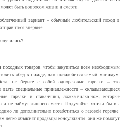
 может быть вопросом жизни и смерти.
 облегченный вариант – обычный любительский поход в
отправиться впервые.
получилось?
ин походных товаров, чтобы закупиться всем необходимым
отовить обед в походе, нам понадобится самый минимум:
йста, не берите с собой одноразовые тарелки – это
е взять специальные принадлежности – складывающиеся
ные тарелки и стаканчики, ложка-вилка-нож, которые
з и не займут лишнего места. Подумайте, хотели бы вы
ходимо ли дополнительно позаботиться о газовой горелке.
ам легко объяснят продавцы-консультанты, они же помогут
т.