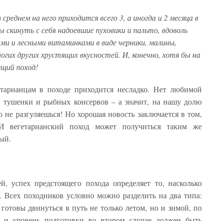
среднем на него приходится всего 3, а иногда и 2 месяца в
бы скинуть с себя надоевшие пуховики и пальто, вдоволь
ыми и лесными витаминками в виде черники, малины,
огих других хрустящих вкусностей. И, конечно, хотя бы на
щий поход!
етарианцам в походе приходится несладко. Нет любимой
 тушенки и рыбных консервов – а значит, на нашу долю
о не разгуляешься! Но хорошая новость заключается в том,
 И вегетарианский поход может получиться таким же
ый.
й, успех предстоящего похода определяет то, насколько
 Всех походников условно можно разделить на два типа:
готовы двинуться в путь не только летом, но и зимой, по
, и уровень подготовки во втором случае должен быть