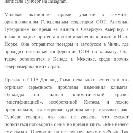
написала Тунберг на Instagram.
Молодая активистка примет участие в саммите,
организованном Генеральным секретарем ООН Антонью
Гутерришем во время ее визита в Северную Америку, а
также в акциях протеста против изменения климата в Нью-
Йорке. Она отправится поездом и автобусом в Чили, где
проходит ежегодная конференция ООН по климату. Она
также остановится в Канаде и Мексике, среди прочих
североамериканских стран.
Президент США Дональд Трамп печально известен тем, что
отрицает серьезность проблемы изменения климата.
Однажды он назвал климатический кризис
«мистификацией», изобретенной Китаем, и ложно
предположил, что ветряные турбины могут вызывать рак.
Тунберг говорит, что она не уверена, что сможет
попытаться поговорить с ним во время визита. «Мне нечего
ему сказать. Очевидно, он не слушает науку и учёных. Так