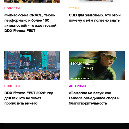
НОВОСТИ
СТАТЬИ
Фитнес-гонка CRACE, техно-
CBD для животных: что это и
перформанс и более 150
почему о нём полезно знать
активностей: что ждет гостей
DDX Fitness FEST
НОВОСТИ
ИНТЕРВЬЮ
DDX Fitness FEST 2026: гид
«Помогаю на бегу»: как
для тех, кто не хочет
Lamoda объединила спорт и
пропустить ничего
благотворительность