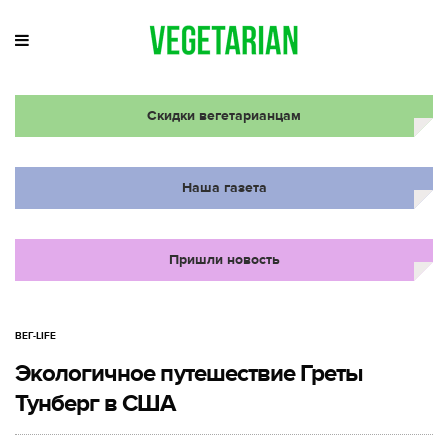
Скидки вегетарианцам
Наша газета
Пришли новость
ВЕГ-LIFE
Экологичное путешествие Греты
Тунберг в США