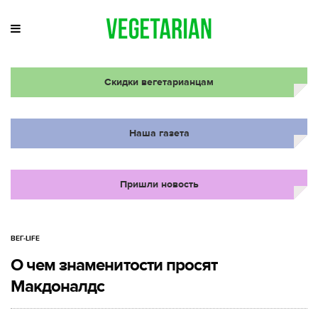
Скидки вегетарианцам
Наша газета
Пришли новость
ВЕГ-LIFE
О чем знаменитости просят
Макдоналдс