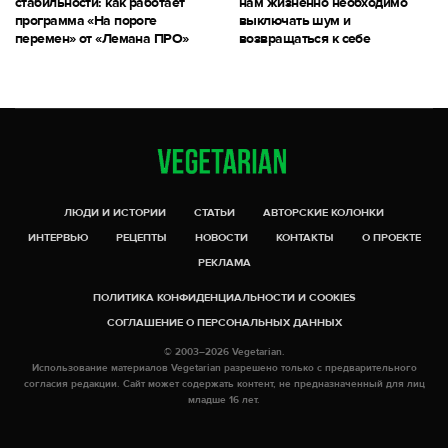
стабильности: как работает
нам жизненно необходимо
программа «На пороге
выключать шум и
перемен» от «Лемана ПРО»
возвращаться к себе
ЛЮДИ И ИСТОРИИ
СТАТЬИ
АВТОРСКИЕ КОЛОНКИ
ИНТЕРВЬЮ
РЕЦЕПТЫ
НОВОСТИ
КОНТАКТЫ
О ПРОЕКТЕ
РЕКЛАМА
ПОЛИТИКА КОНФИДЕНЦИАЛЬНОСТИ И COOKIES
СОГЛАШЕНИЕ О ПЕРСОНАЛЬНЫХ ДАННЫХ
© 2003–2026 Vegetarian.
Использование материалов Vegetarian разрешено только с предварительного
согласия редакции. Сайт может содержать контент, не предназначенный для лиц
младше 16 лет.