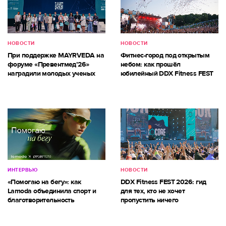
НОВОСТИ
НОВОСТИ
При поддержке MAYRVEDA на
Фитнес-город под открытым
форуме «Превентмед’26»
небом: как прошёл
наградили молодых ученых
юбилейный DDX Fitness FEST
ИНТЕРВЬЮ
НОВОСТИ
«Помогаю на бегу»: как
DDX Fitness FEST 2026: гид
Lamoda объединила спорт и
для тех, кто не хочет
благотворительность
пропустить ничего