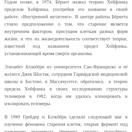
Годом позже, в 1974, Бёрнет назвал теорию Хейфлика
пределом Хейфлика, употребив это название в своей
работе, «Внутренний мутагенез». В центре работы Бёрнета
стояло предположение о том, что старение является
внутренним фактором, присущим клеткам разных форм
жизни, и что их жизнедеятельность соответствует теории,
известной под названием предел Хейфлика,
устанавливающей время смерти организма.
Элизабет Блэкбёрн из университета Сан-Франциско и её
коллега Джек Шостак, сотрудник Гарвардской медицинской
школы в Бостоне, в Массачусетсе, обратились к теории
предела Хейфлика в своих исследованиях структуры
теломеров в 1982, когда им удалось клонировать и
изолировать теломеры.
В 1989 Грейдер и Блэкбёрн сделали следующий шаг в
изучение феномена старения клеток, открыв фермент под
названием теломераза (фермент группы трансфераз,