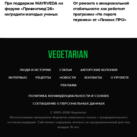
При поддержке MAYRVEDA на
От ремонта к эмоциональной
форуме «Превентмед’26»
стабильности: как работает
наградили молодых ученых
программа «На пороге
перемен» от «Лемана ПРО»
ЛЮДИ И ИСТОРИИ
СТАТЬИ
АВТОРСКИЕ КОЛОНКИ
ИНТЕРВЬЮ
РЕЦЕПТЫ
НОВОСТИ
КОНТАКТЫ
О ПРОЕКТЕ
РЕКЛАМА
ПОЛИТИКА КОНФИДЕНЦИАЛЬНОСТИ И COOKIES
СОГЛАШЕНИЕ О ПЕРСОНАЛЬНЫХ ДАННЫХ
© 2003–2026 Vegetarian.
Использование материалов Vegetarian разрешено только с предварительного
согласия редакции. Сайт может содержать контент, не предназначенный для лиц
младше 16 лет.