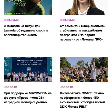
ИНТЕРВЬЮ
ИНТЕРВЬЮ
«Помогаю на бегу»: как
От ремонта к эмоциональной
Lamoda объединила спорт и
стабильности: как работает
благотворительность
программа «На пороге
перемен» от «Лемана ПРО»
НОВОСТИ
НОВОСТИ
При поддержке MAYRVEDA на
Фитнес-гонка CRACE, техно-
форуме «Превентмед’26»
перформанс и более 150
наградили молодых ученых
активностей: что ждет гостей
DDX Fitness FEST