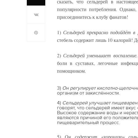
сказать, что сельдерей в настоящ
популярности потребления. Однако,
присоединитесь к клубу фанатов!
1)
Сельдерей прекрасно подойдёт в 
стебель содержит лишь 10 калорий! Д
2)
Сельдерей уменьшает воспаление.
боли в суставах, легочные инфекц
помощником.
3)
Он регулирует кислотно-щелочн
организм от закислённости.
4)
Сельдерей улучшает пищеварен
говорят, что сельдерей имеет вкус
Высокое содержание воды и нерас
являются причиной его положител
пищеварительный процесс.
5)
Он содержит «хорошую» соль