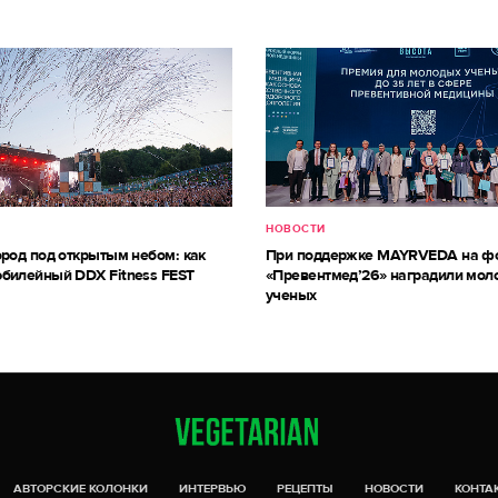
НОВОСТИ
ород под открытым небом: как
При поддержке MAYRVEDA на ф
билейный DDX Fitness FEST
«Превентмед’26» наградили мол
ученых
АВТОРСКИЕ КОЛОНКИ
ИНТЕРВЬЮ
РЕЦЕПТЫ
НОВОСТИ
КОНТА