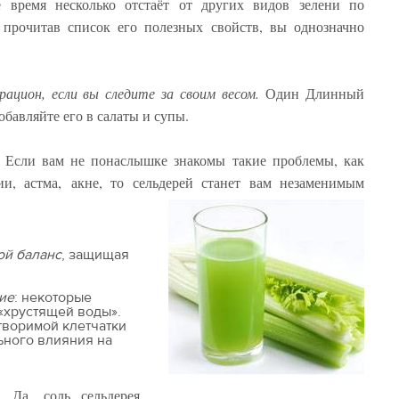
ее время несколько отстаёт от других видов зелени по
 прочитав список его полезных свойств, вы однозначно
рацион, если вы следите за своим весом.
Один Длинный
обавляйте его в салаты и супы.
Если вам не понаслышке знакомы такие проблемы, как
ии, астма, акне, то сельдерей станет вам незаменимым
ой баланс
, защищая
ие
: некоторые
 «хрустящей воды».
творимой клетчатки
ьного влияния на
. Да, соль сельдерея