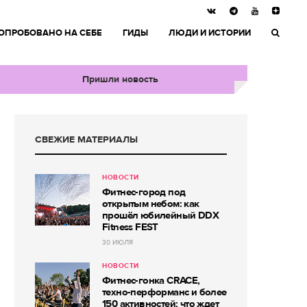
ОПРОБОВАНО НА СЕБЕ
ГИДЫ
ЛЮДИ И ИСТОРИИ
Пришли новость
СВЕЖИЕ МАТЕРИАЛЫ
НОВОСТИ
Фитнес-город под
открытым небом: как
прошёл юбилейный DDX
Fitness FEST
30 ИЮЛЯ
НОВОСТИ
Фитнес-гонка CRACE,
техно-перформанс и более
150 активностей: что ждет